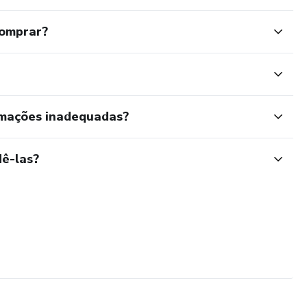
comprar?
rmações inadequadas?
ê-las?