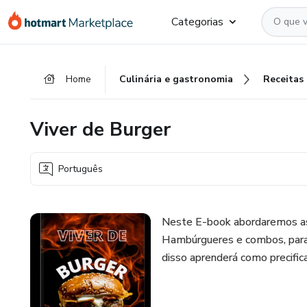
Ir
Ir
Ir
Categorias
para
para
para
o
o
o
conteúdo
pagamento
rodapé
Home
Culinária e gastronomia
Receitas
principal
Viver de Burger
Português
Neste E-book abordaremos as 
Hambúrgueres e combos, para 
disso aprenderá como precific