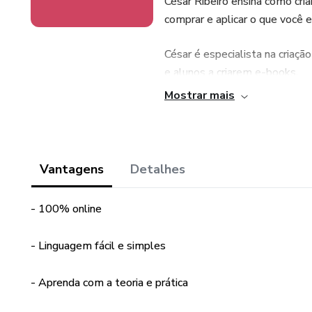
César Ribeiro ensina como cri
comprar e aplicar o que você e
César é especialista na criaç
e alunos a criarem e-books.
Mostrar mais
Disclaimer: Ao abordar questõ
possíveis com nossa metodol
nessa página deve ser conside
os negócios são diferentes e 
Vantagens
Detalhes
- 100% online
- Linguagem fácil e simples
- Aprenda com a teoria e prática