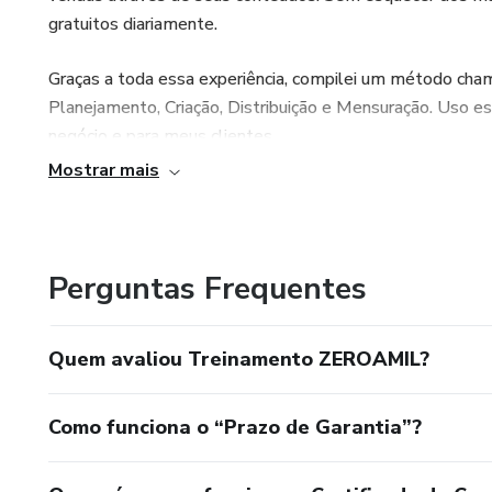
gratuitos diariamente.
Graças a toda essa experiência, compilei um método cha
Planejamento, Criação, Distribuição e Mensuração. Uso 
negócio e para meus clientes.
Mostrar mais
Em 2023, fechei o ano com mais de R$1,5 milhão de fatur
grupo seleto de empreendedores digitais e receber recon
Dedico todo o meu tempo para auxiliar meus clientes, a
Perguntas Frequentes
marketing digital.
Quem avaliou Treinamento ZEROAMIL?
Como funciona o “Prazo de Garantia”?