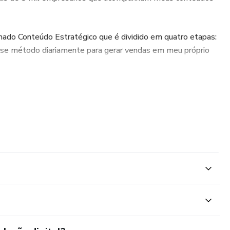
mado Conteúdo Estratégico que é dividido em quatro etapas:
esse método diariamente para gerar vendas em meu próprio
amento no digital, o que me levou a fazer parte de um
hecimento das maiores autoridades do digital.
lunos e mentorados a fazerem vendas lucrativas com o