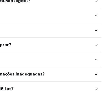
clusão digital?
mprar?
rmações inadequadas?
ê-las?