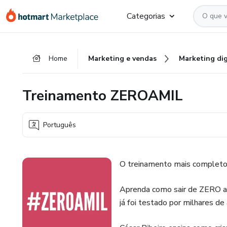
Ir
Ir
Ir
Categorias
para
para
para
o
o
o
conteúdo
pagamento
rodapé
Home
Marketing e vendas
Marketing dig
principal
Treinamento ZEROAMIL
Português
O treinamento mais completo 
Aprenda como sair de ZERO a
já foi testado por milhares de 