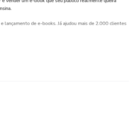
ar e vender um e-book que seu público realmente queira
nsina.
ão e lançamento de e-books. Já ajudou mais de 2.000 clientes
es financeiras, nos esforçamos para retratar os retornos
ogia. Contudo, nenhum case ou demonstração de resultado
rado como garantia ou promessa de resultado, haja vista que
por isso podem apresentar retornos distintos.