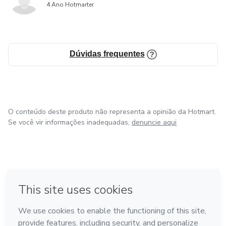
4 Ano Hotmarter
Dúvidas frequentes
O conteúdo deste produto não representa a opinião da Hotmart.
Se você vir informações inadequadas,
denuncie aqui
em Bogotá
em Amsterdam
em Madrid
na Cidade do México
Feito com
❤