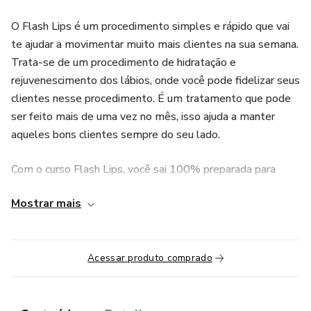
O Flash Lips é um procedimento simples e rápido que vai
te ajudar a movimentar muito mais clientes na sua semana.
Trata-se de um procedimento de hidratação e
rejuvenescimento dos lábios, onde você pode fidelizar seus
clientes nesse procedimento. É um tratamento que pode
ser feito mais de uma vez no mês, isso ajuda a manter
aqueles bons clientes sempre do seu lado.
Com o curso Flash Lips, você sai 100% preparada para
começar a aplicar esse tratamento e crescer ainda mais na
Mostrar mais
sua profissão.
No curso você irá encontrar aulas teóricas e práticas, que
irão te deixar totalmente sem dúvidas. Corra e garanta sua
Acessar produto comprado
vaga. Estou esperando por você!