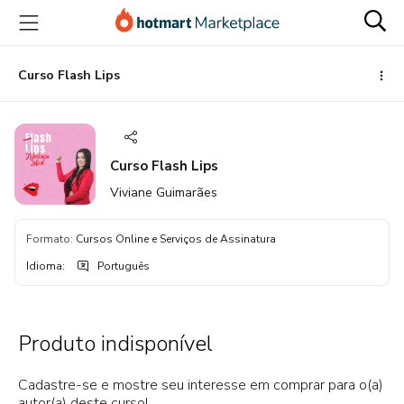
Ir
Ir
Ir
para
para
para
o
o
o
conteúdo
pagamento
rodapé
Curso Flash Lips
principal
Curso Flash Lips
Viviane Guimarães
Formato
:
Cursos Online e Serviços de Assinatura
Idioma
:
Português
Produto indisponível
Cadastre-se e mostre seu interesse em comprar para o(a)
autor(a) deste curso!