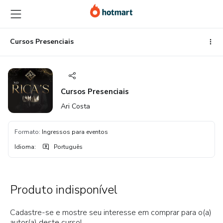
Ir
Ir
Ir
para
para
para
o
o
o
conteúdo
pagamento
rodapé
Cursos Presenciais
principal
Cursos Presenciais
Ari Costa
Formato
:
Ingressos para eventos
Idioma
:
Português
Produto indisponível
Cadastre-se e mostre seu interesse em comprar para o(a)
autor(a) deste curso!