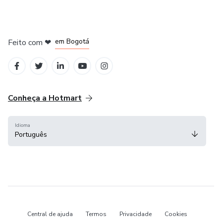
em Amsterdam
em Madrid
em Bogotá
Feito com
❤
em Belo Horizonte
na Cidade do México
Conheça a Hotmart
Idioma
Português
Central de ajuda
Termos
Privacidade
Cookies