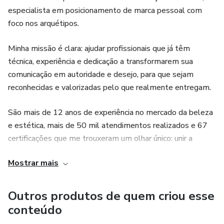
especialista em posicionamento de marca pessoal com
foco nos arquétipos.
Minha missão é clara: ajudar profissionais que já têm
técnica, experiência e dedicação a transformarem sua
comunicação em autoridade e desejo, para que sejam
reconhecidas e valorizadas pelo que realmente entregam.
São mais de 12 anos de experiência no mercado da beleza
e estética, mais de 50 mil atendimentos realizados e 67
certificações que me trouxeram um olhar único: unir a
técnica ao branding pessoal de alto valor, mais de 6 mil
Mostrar mais
vidas impactadas em mais de 7 países.
Ao final, você terá confiança, técnica e clareza para atender
Outros produtos de quem criou esse
com excelência, oferecer resultados diferenciados e
conteúdo
crescer de forma consistente nesse mercado em plena