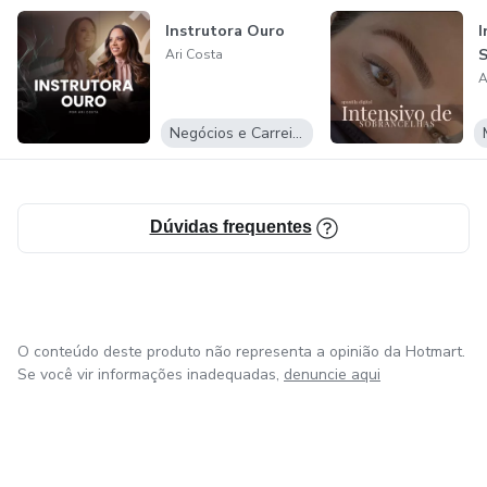
expansão
Instrutora Ouro
I
S
Ari Costa
A
Negócios e Carreira
Dúvidas frequentes
O conteúdo deste produto não representa a opinião da Hotmart.
Se você vir informações inadequadas,
denuncie aqui