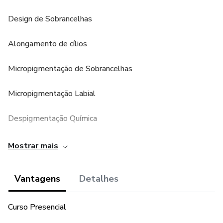
Design de Sobrancelhas
Alongamento de cílios
Micropigmentação de Sobrancelhas
Micropigmentação Labial
Despigmentação Química
Limpeza de Pele
Mostrar mais
Depilação Especializações
Vantagens
Detalhes
Curso Presencial