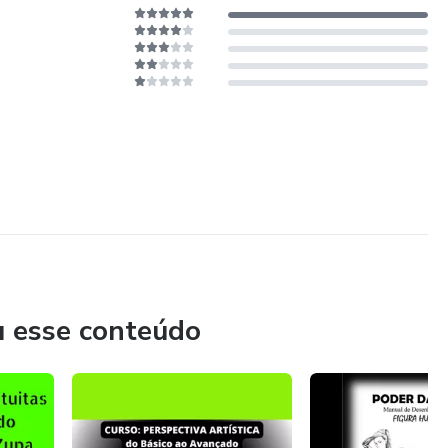
cisão eu passei um ano estudando e praticando mais de 10
terial de estudos que hoje não é mais segredo.
ue me fez alcançar o nível profissional em um ano.
u esse conteúdo