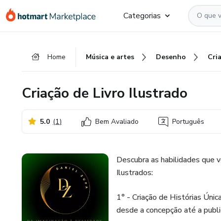
Ir
Ir
Ir
Categorias
para
para
para
o
o
o
conteúdo
pagamento
rodapé
Home
Música e artes
Desenho
principal
Criação de Livro Ilustrado
5.0
(
1
)
Bem Avaliado
Português
Descubra as habilidades que v
Ilustrados:
1° - Criação de Histórias Úni
desde a concepção até a publi