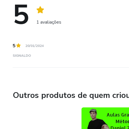
5
Esta pergunta não saía da minha cabeça até que nesta de
horas por dia e com isso acabei criando o meu próprio ma
1 avaliações
Hoje é possível adquirir o material, a técnica, o método q
5
20/01/2024
SIGNALDO
Outros produtos de quem crio