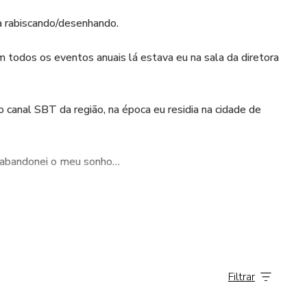
a rabiscando/desenhando.
 todos os eventos anuais lá estava eu na sala da diretora
 canal SBT da região, na época eu residia na cidade de
u abandonei o meu sonho…
 total.
 área da Mecânica e nunca fui feliz.
Filtrar