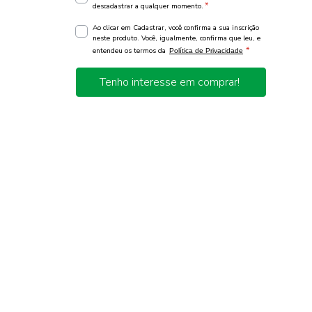
*
descadastrar a qualquer momento.
Ao clicar em Cadastrar, você confirma a sua inscrição
neste produto. Você, igualmente, confirma que leu, e
*
entendeu os termos da
Política de Privacidade
Tenho interesse em comprar!