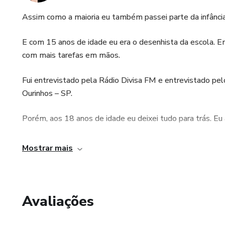
Assim como a maioria eu também passei parte da infânci
E com 15 anos de idade eu era o desenhista da escola. Em
com mais tarefas em mãos.
Fui entrevistado pela Rádio Divisa FM e entrevistado pelo
Ourinhos – SP.
Porém, aos 18 anos de idade eu deixei tudo para trás. E
E após quase 20 anos depois eu decido retornar com força
Mostrar mais
Em 2016 eu decidi abandonar a minha carreira.
Quase 10 anos trabalhando como Projetista de Máquinas na
Avaliações
Seguir uma vida comum ou seguir um sonho?