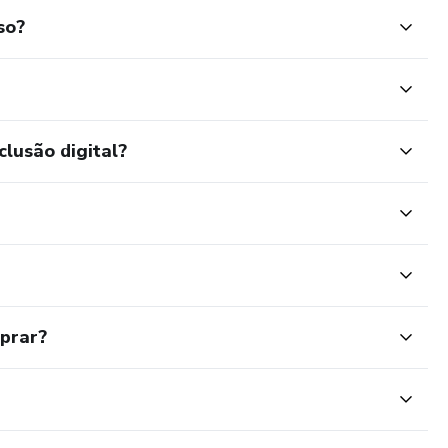
so?
clusão digital?
mprar?