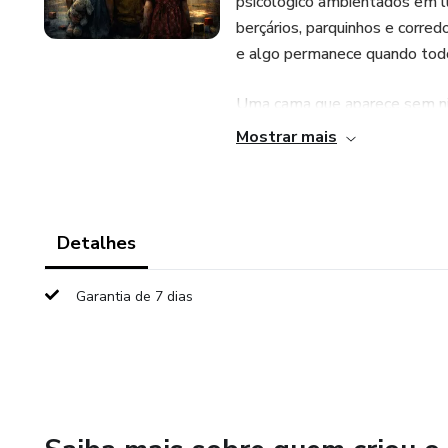
psicológico ambientados em l
berçários, parquinhos e corre
e algo permanece quando tod
Uma cama que aparece sem n
Mostrar mais
Um nome que surge no quadro 
Uma caixa de brinquedos que 
Detalhes
Uma foto onde sempre há uma 
Garantia de 7 dias
Histórias rápidas, inquietant
silenciosos, que exploram a 
percebe, exceto tarde demais
Porque às vezes não é imagin