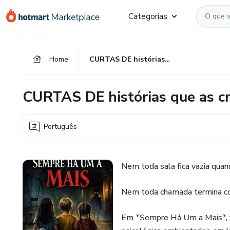
Ir
Ir
Ir
Categorias
para
para
para
o
o
o
conteúdo
pagamento
rodapé
Home
CURTAS DE histórias que as crianças não contam
principal
CURTAS DE histórias que as c
Português
Nem toda sala fica vazia quand
Nem toda chamada termina co
Em *Sempre Há Um a Mais*, vo