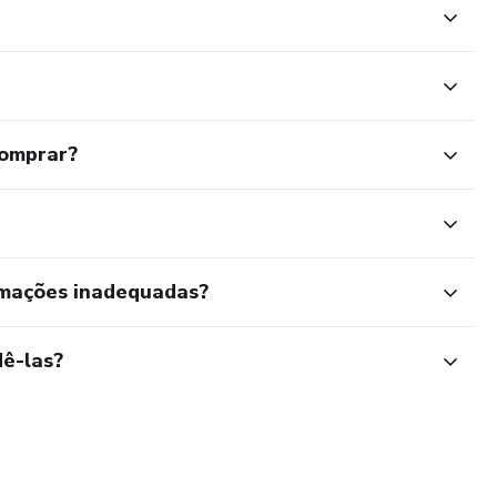
comprar?
rmações inadequadas?
ê-las?