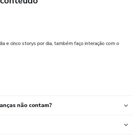
 conteúdo
gem.
is.
dia e cinco storys por dia, também faço interação com o
ianças não contam?