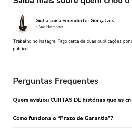
Saiba mais sobre quem criou o
Às vezes não é erro de conta
Às vezes… sempre há um a ma
Giulia Luisa Emendörfer Gonçalves
4 Ano Hotmarter
Trabalho no instagra. Faço cerca de duas publicações por 
público.
Perguntas Frequentes
Quem avaliou CURTAS DE histórias que as cr
Como funciona o “Prazo de Garantia”?