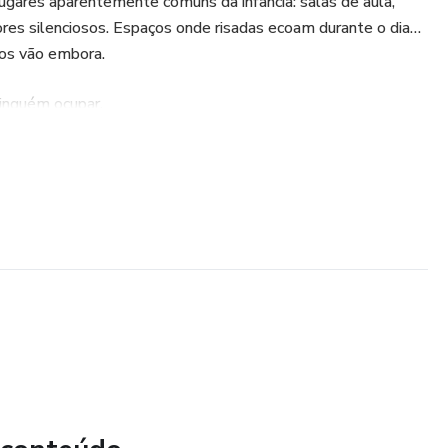
ugares aparentemente comuns da infância: salas de aula,
dores silenciosos. Espaços onde risadas ecoam durante o dia…
os vão embora.
inguém ocupar.
sem estar na lista.
nunca deve ser fechada.
criança a mais.
es e perturbadoras, inspiradas em lendas urbanas e medos
sensação de que algo está fora do lugar — mas ninguém
.
ação.