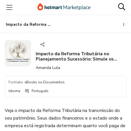
Ir
Ir
Ir
para
para
para
o
o
o
conteúdo
pagamento
rodapé
Impacto da Reforma Tributária no Planejamento Sucessório: Simule os Cenários
principal
Impacto da Reforma Tributária no
Planejamento Sucessório: Simule os
Cenários
Amanda Lula
Formato
:
eBooks ou Documentos
Idioma
:
Português
Veja o impacto da Reforma Tributária na transmissão do
seu patrimônio. Seus dados financeiros e o estado onde a
empresa está registrada determinam quanto você paga de