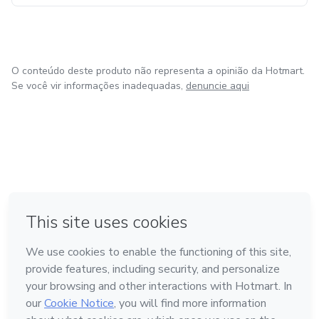
O conteúdo deste produto não representa a opinião da Hotmart.
Se você vir informações inadequadas,
denuncie aqui
em Bogotá
em Amsterdam
em Madrid
na Cidade do México
Feito com
❤
em Belo Horizonte
Conheça a Hotmart