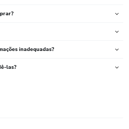
mprar?
rmações inadequadas?
ê-las?