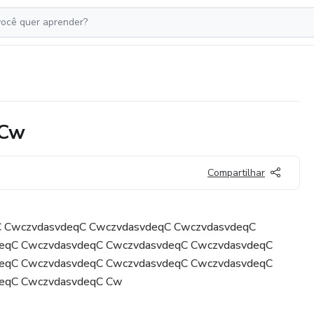
 Cw
Compartilhar
C CwczvdasvdeqC CwczvdasvdeqC CwczvdasvdeqC
eqC CwczvdasvdeqC CwczvdasvdeqC CwczvdasvdeqC
eqC CwczvdasvdeqC CwczvdasvdeqC CwczvdasvdeqC
eqC CwczvdasvdeqC Cw