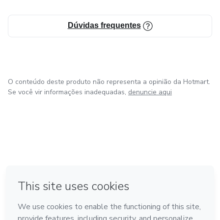
Dúvidas frequentes
O conteúdo deste produto não representa a opinião da Hotmart.
Se você vir informações inadequadas,
denuncie aqui
em Amsterdam
em Madrid
em Bogotá
Feito com
❤
em Belo Horizonte
na Cidade do México