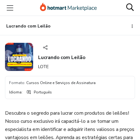
Ir
Ir
Ir
para
para
para
o
o
o
conteúdo
pagamento
rodapé
Lucrando com Leilão
principal
Lucrando com Leilão
LOTE
Formato
:
Cursos Online e Serviços de Assinatura
Idioma
:
Português
Descubra o segredo para lucrar com produtos de leilões!
Nosso curso exclusivo irá capacitá-lo a se tornar um
especialista em identificar e adquirir itens valiosos a preços
vantajosos em leilões. Aprenda as estratégias certas para