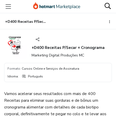
Ir
Ir
Ir
para
para
para
o
o
o
conteúdo
pagamento
rodapé
+D400 Receitas P/Secar + Cronograma
principal
+D400 Receitas P/Secar + Cronograma
Marketing Digital Produções MC
Formato
:
Cursos Online e Serviços de Assinatura
Idioma
:
Português
Vamos acelerar seus resultados com mais de 400
Receitas para eliminar suas gorduras e de bônus um
cronograma alimentar com detalhes de cada biotipo
corporal, definitivamente te pegar no colo e te levar aos