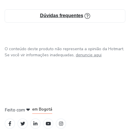
Dúvidas frequentes
O conteúdo deste produto não representa a opinião da Hotmart.
Se você vir informações inadequadas,
denuncie aqui
em Amsterdam
em Madrid
em Bogotá
Feito com
❤
em Belo Horizonte
na Cidade do México