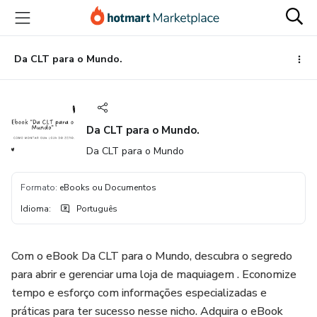
Ir
Ir
Ir
para
para
para
o
o
o
conteúdo
pagamento
rodapé
Da CLT para o Mundo.
principal
Da CLT para o Mundo.
Da CLT para o Mundo
Formato
:
eBooks ou Documentos
Idioma
:
Português
Com o eBook Da CLT para o Mundo, descubra o segredo
para abrir e gerenciar uma loja de maquiagem . Economize
tempo e esforço com informações especializadas e
práticas para ter sucesso nesse nicho. Adquira o eBook