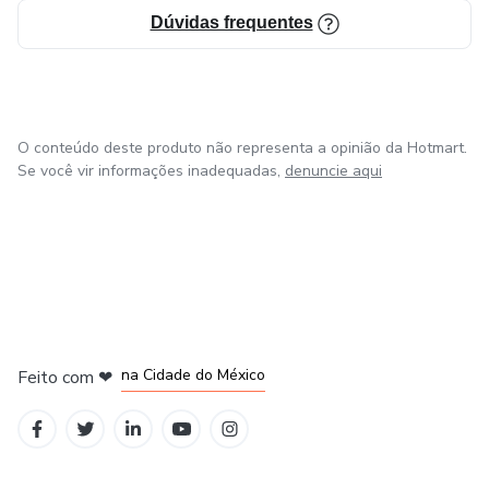
Dúvidas frequentes
O conteúdo deste produto não representa a opinião da Hotmart.
Se você vir informações inadequadas,
denuncie aqui
em Bogotá
em Amsterdam
em Madrid
na Cidade do México
Feito com
❤
em Belo Horizonte