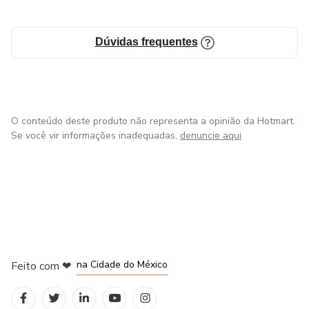
Dúvidas frequentes
O conteúdo deste produto não representa a opinião da Hotmart.
Se você vir informações inadequadas,
denuncie aqui
em Bogotá
em Amsterdam
em Madrid
na Cidade do México
Feito com
❤
em Belo Horizonte