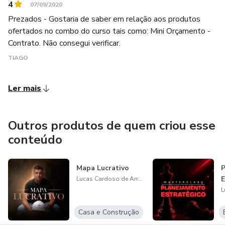
4
07/09/2020
Prezados - Gostaria de saber em relação aos produtos
ofertados no combo do curso tais como: Mini Orçamento -
Contrato. Não consegui verificar.
TIAGO
Ler mais
Outros produtos de quem criou esse
conteúdo
Mapa Lucrativo
P
E
Lucas Cardoso de Arruda
Casa e Construção