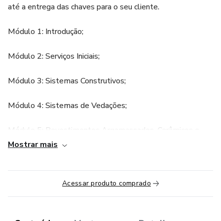
até a entrega das chaves para o seu cliente.
Módulo 1: Introdução;
Módulo 2: Serviços Iniciais;
Módulo 3: Sistemas Construtivos;
Módulo 4: Sistemas de Vedações;
Módulo 5: Revestimentos Argamassados, Cerâmicos e
Pintura;
Mostrar mais
Módulo 6: Sistemas de Esquadrias;
Acessar produto comprado
Módulo 7: Sistemas de Coberturas;
Módulo 8: Instalações Prediais;