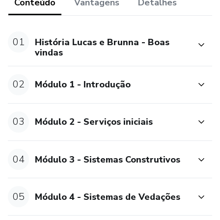
Conteúdo
Vantagens
Detalhes
Módulo 9: Pavimentação, Paisagismo e limpeza da Obra;
01
História Lucas e Brunna - Boas
Módulo10: Como entregar uma obra para o seu cliente;
vindas
02
Módulo 1 - Introdução
03
Módulo 2 - Serviços iniciais
04
Módulo 3 - Sistemas Construtivos
05
Módulo 4 - Sistemas de Vedações