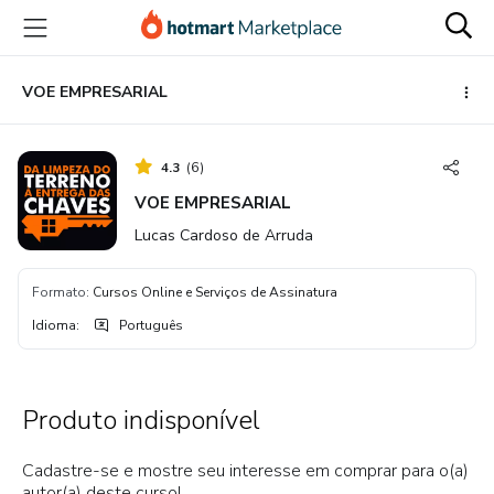
Ir
Ir
Ir
para
para
para
o
o
o
conteúdo
pagamento
rodapé
VOE EMPRESARIAL
principal
4.3
(
6
)
VOE EMPRESARIAL
Lucas Cardoso de Arruda
Formato
:
Cursos Online e Serviços de Assinatura
Idioma
:
Português
Produto indisponível
Cadastre-se e mostre seu interesse em comprar para o(a)
autor(a) deste curso!