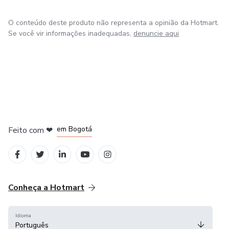
O conteúdo deste produto não representa a opinião da Hotmart.
Se você vir informações inadequadas,
denuncie aqui
em Amsterdam
em Madrid
em Bogotá
Feito com
❤
em Belo Horizonte
na Cidade do México
Conheça a Hotmart
Idioma
Português