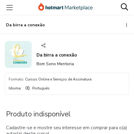
Ir
Ir
Ir
para
para
para
o
o
o
conteúdo
pagamento
rodapé
Da birra a conexão
principal
Da birra a conexão
Bom Sono Mentoria
Formato
:
Cursos Online e Serviços de Assinatura
Idioma
:
Português
Produto indisponível
Cadastre-se e mostre seu interesse em comprar para o(a)
autor(a) deste curso!