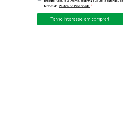
produto. Você, igualmente, confirma que leu, e entendeu os
*
termos da
Política de Privacidade
Tenho interesse em comprar!