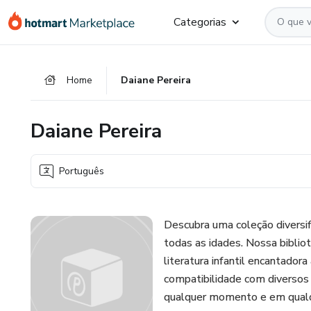
Ir
Ir
Ir
Categorias
para
para
para
o
o
o
conteúdo
pagamento
rodapé
Home
Daiane Pereira
principal
Daiane Pereira
Português
Descubra uma coleção diversif
todas as idades. Nossa biblio
literatura infantil encantador
compatibilidade com diversos d
qualquer momento e em qualqu