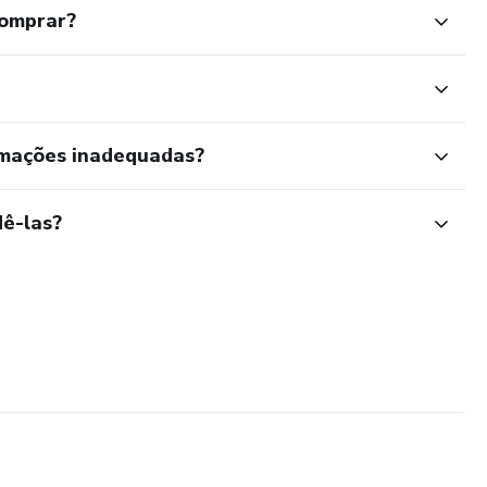
comprar?
rmações inadequadas?
ê-las?