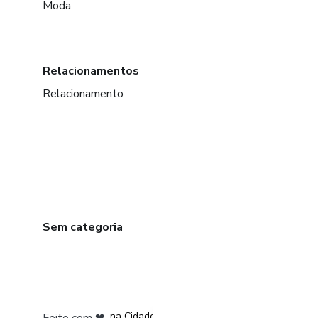
Moda
Relacionamentos
Relacionamento
Sem categoria
em Bogotá
em Amsterdam
em Madrid
na Cidade do México