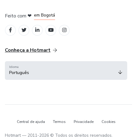
em Amsterdam
em Madrid
em Bogotá
Feito com
❤
em Belo Horizonte
na Cidade do México
Conheça a Hotmart
Idioma
Português
Central de ajuda
Termos
Privacidade
Cookies
Hotmart — 2011-2026 © Todos os direitos reservados.