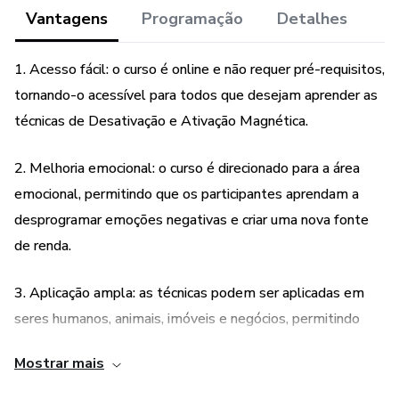
Vantagens
Programação
Detalhes
- liberação de emoções
1. Acesso fácil: o curso é online e não requer pré-requisitos,
- ativação da escolha de Ser
tornando-o acessível para todos que desejam aprender as
- liberação massiva emocional
técnicas de Desativação e Ativação Magnética.
- explosão Magnética de memórias
2. Melhoria emocional: o curso é direcionado para a área
emocional, permitindo que os participantes aprendam a
desprogramar emoções negativas e criar uma nova fonte
de renda.
3. Aplicação ampla: as técnicas podem ser aplicadas em
seres humanos, animais, imóveis e negócios, permitindo
que os participantes cuidem de si mesmos e de suas
Mostrar mais
famílias.