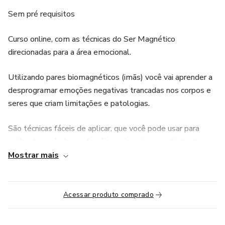
Sem pré requisitos
Curso online, com as técnicas do Ser Magnético
direcionadas para a área emocional.
Utilizando pares biomagnéticos (imãs) você vai aprender a
desprogramar emoções negativas trancadas nos corpos e
seres que criam limitações e patologias.
São técnicas fáceis de aplicar, que você pode usar para
cuidar de você, de sua família e criar uma nova fonte de
renda.
Mostrar mais
Todos podem receber a DAM, incluindo seus pets,
imóveis, negócios!
Acessar produto comprado
Neste curso você aprende: