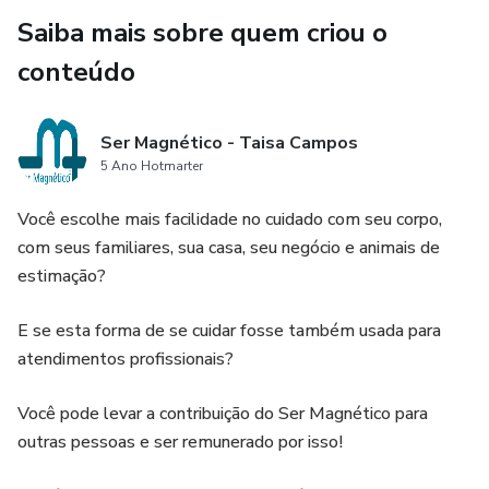
4. Técnicas eficazes: as técnicas de DAM são fáceis de
Saiba mais sobre quem criou o
aplicar e podem levar à liberação massiva de emoções e à
conteúdo
explosão magnética de memórias, permitindo que os
participantes ativem a escolha de Ser e melhorem sua
Ser Magnético - Taisa Campos
qualidade de vida.
5 Ano Hotmarter
Você escolhe mais facilidade no cuidado com seu corpo,
com seus familiares, sua casa, seu negócio e animais de
estimação?
E se esta forma de se cuidar fosse também usada para
atendimentos profissionais?
Você pode levar a contribuição do Ser Magnético para
outras pessoas e ser remunerado por isso!