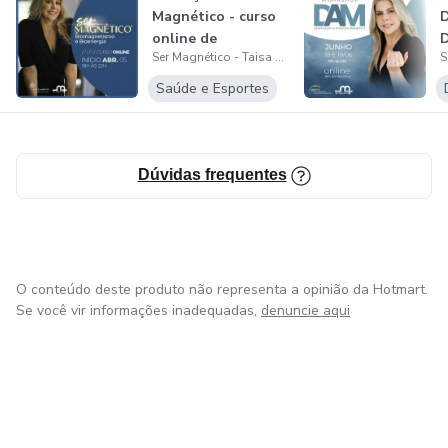
Magnético - curso
online de
D
Ser Magnético - Taisa Campos
biomagnetismo
A
com T...
Saúde e Esportes
Dúvidas frequentes
O conteúdo deste produto não representa a opinião da Hotmart.
Se você vir informações inadequadas,
denuncie aqui