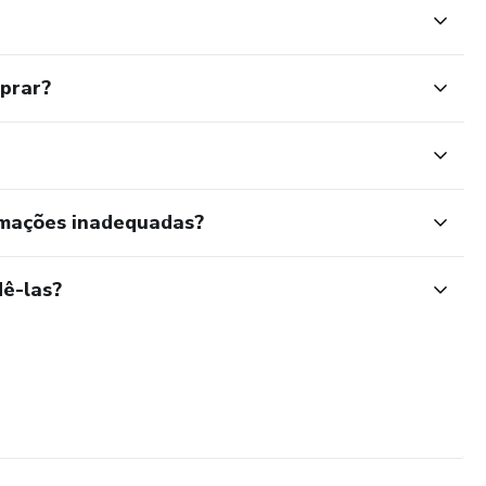
mprar?
rmações inadequadas?
ê-las?