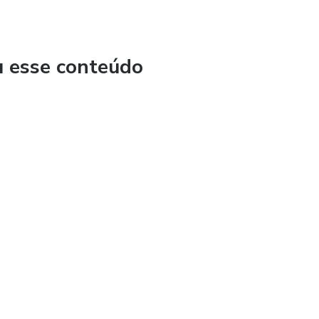
ta e evolução espiritual, guiados pela sabedoria da Dama da
u esse conteúdo