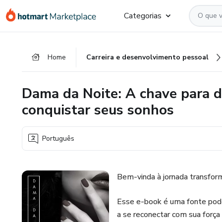
Ir
Ir
Ir
Categorias
para
para
para
o
o
o
conteúdo
pagamento
rodapé
Home
Carreira e desenvolvimento pessoal
principal
Dama da Noite: A chave para d
conquistar seus sonhos
Português
Bem-vinda à jornada transform
Esse e-book é uma fonte poder
a se reconectar com sua força i