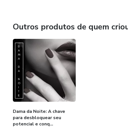
Siga-nos e junte-se a nós nessa jornada de auto-descober
Noite. Que as águas de Oxum nos abençoem!
Outros produtos de quem crio
Dama da Noite: A chave
para desbloquear seu
potencial e conq...