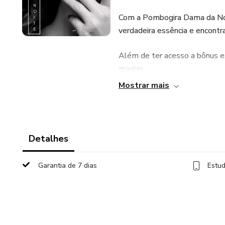
Com a Pombogira Dama da Noit
verdadeira essência e encontra
Além de ter acesso a bônus ex
magias.
Mostrar mais
As mulheres que derem inicio
apoio e acolhimento.
Detalhes
Garantia de 7 dias
Estud