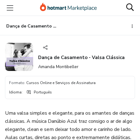
Ir
Ir
Ir
para
para
para
o
o
o
conteúdo
pagamento
rodapé
Dança de Casamento - Valsa Clássica
principal
Dança de Casamento - Valsa Clássica
Amanda Montibeller
Formato
:
Cursos Online e Serviços de Assinatura
Idioma
:
Português
Uma valsa simples e elegante, para os amantes de danças
clássicas. A música Danúbio Azul traz consigo o ar de algo
elegante, clean e sem deixar todo amor e carinho de lado.
Aulas curtas, diretas ao ponto e extremamente didáticas.