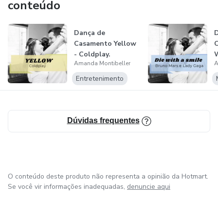
conteúdo
Dança de
D
Casamento Yellow
C
- Coldplay.
W
Amanda Montibeller
A
B
G
Entretenimento
Dúvidas frequentes
O conteúdo deste produto não representa a opinião da Hotmart.
Se você vir informações inadequadas,
denuncie aqui