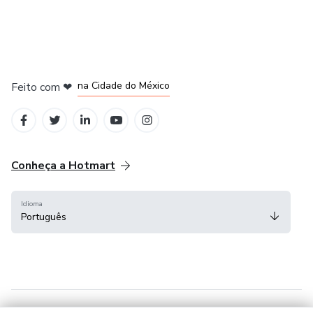
em Bogotá
em Amsterdam
em Madrid
na Cidade do México
Feito com
❤
em Belo Horizonte
Conheça a Hotmart
Idioma
Português