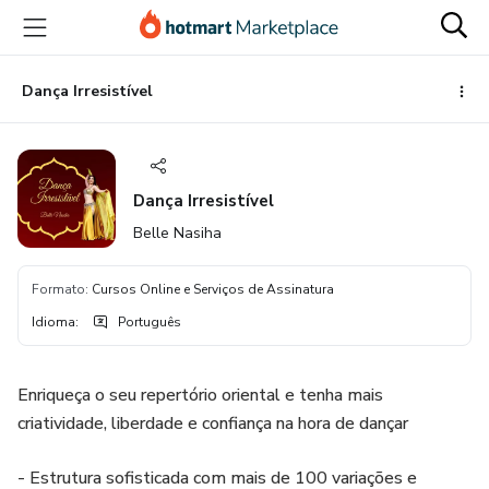
Ir
Ir
Ir
para
para
para
o
o
o
conteúdo
pagamento
rodapé
Dança Irresistível
principal
Dança Irresistível
Belle Nasiha
Formato
:
Cursos Online e Serviços de Assinatura
Idioma
:
Português
Enriqueça o seu repertório oriental e tenha mais
criatividade, liberdade e confiança na hora de dançar
- Estrutura sofisticada com mais de 100 variações e