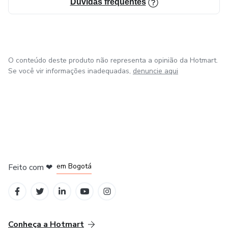
Dúvidas frequentes
O conteúdo deste produto não representa a opinião da Hotmart.
Se você vir informações inadequadas,
denuncie aqui
em Amsterdam
em Madrid
em Bogotá
Feito com
❤
em Belo Horizonte
na Cidade do México
Conheça a Hotmart