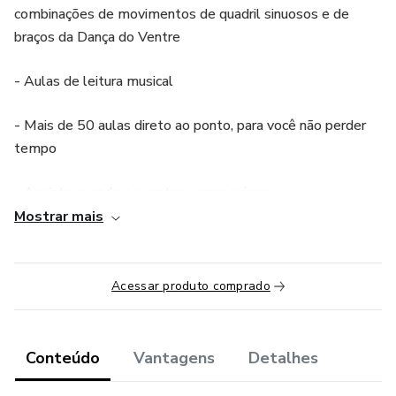
combinações de movimentos de quadril sinuosos e de
braços da Dança do Ventre
- Aulas de leitura musical
- Mais de 50 aulas direto ao ponto, para você não perder
tempo
- Assista quando e quantas vezes quiser
Mostrar mais
- Material de apoio: Apostila em PDF com o repertório
técnico de quadril e playlist exclusiva
Acessar produto comprado
Tenha uma dança mais completa e inesquecível, faça parte
do Dança Irresistível!
Conteúdo
Vantagens
Detalhes