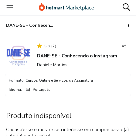
Ir
Ir
Ir
para
para
para
o
o
o
conteúdo
pagamento
rodapé
DANE-SE - Conhecendo o Instagram
principal
5.0
(
2
)
DANE-SE - Conhecendo o Instagram
Daniele Martins
Formato
:
Cursos Online e Serviços de Assinatura
Idioma
:
Português
Produto indisponível
Cadastre-se e mostre seu interesse em comprar para o(a)
autor(a) deste curso!