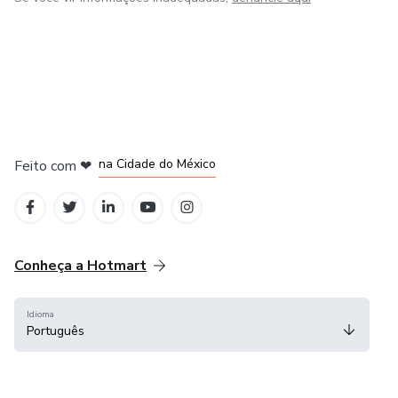
em Bogotá
em Amsterdam
em Madrid
na Cidade do México
Feito com
❤
em Belo Horizonte
Conheça a Hotmart
Idioma
Português