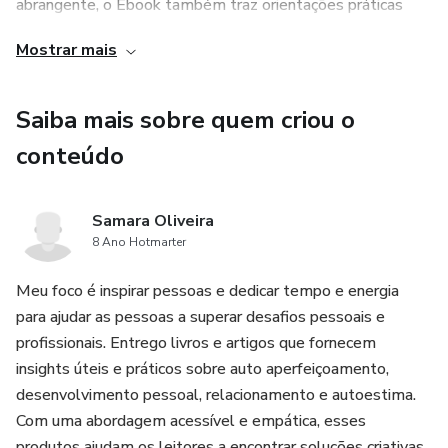
abrangente, o Ebook também traz orientações práticas
para lidar com os desafios do relacionamento. Ele
Mostrar mais
apresenta técnicas e exercícios que podem ser aplicados
no dia a dia, ajudando a resolver conflitos e fortalecer a
Saiba mais sobre quem criou o
comunicação entre o casal. Com essas orientações, você
terá ferramentas eficazes para superar as brigas e construir
conteúdo
um casamento feliz.
Samara Oliveira
3. Acesso imediato: Ao adquirir o Ebook Das Brigas a um
8 Ano Hotmarter
Casamento Feliz, você terá acesso imediato ao conteúdo.
Não será necessário esperar pela entrega de um produto
Meu foco é inspirar pessoas e dedicar tempo e energia
para ajudar as pessoas a superar desafios pessoais e
físico, pois o Ebook estará disponível para download
profissionais. Entrego livros e artigos que fornecem
imediato após a compra. Isso significa que você poderá
insights úteis e práticos sobre auto aperfeiçoamento,
começar a ler e aplicar as dicas e orientações no mesmo
desenvolvimento pessoal, relacionamento e autoestima.
dia, agilizando o processo de melhoria do relacionamento.
Com uma abordagem acessível e empática, esses
produtos ajudam os leitores a encontrar soluções criativas