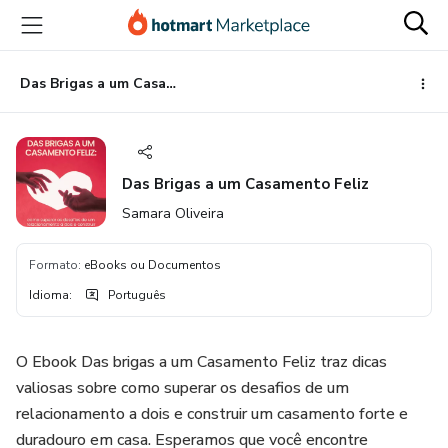
Ir
Ir
Ir
para
para
para
o
o
o
conteúdo
pagamento
rodapé
Das Brigas a um Casamento Feliz
principal
Das Brigas a um Casamento Feliz
Samara Oliveira
Formato
:
eBooks ou Documentos
Idioma
:
Português
O Ebook Das brigas a um Casamento Feliz traz dicas
valiosas sobre como superar os desafios de um
relacionamento a dois e construir um casamento forte e
duradouro em casa. Esperamos que você encontre