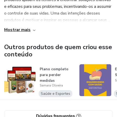
e eficazes para seus problemas, incentivando-os a assumir
o controle de suas vidas. Uma das intenções desses
produtos é motivar e inspirar as pessoas a alcançar seus ...
Mostrar mais
Outros produtos de quem criou esse
conteúdo
Plano completo
para perder
medidas
S
Samara Oliveira
Saúde e Esportes
Dúvidas frequentes