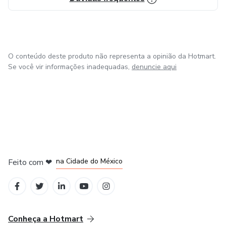
O conteúdo deste produto não representa a opinião da Hotmart.
Se você vir informações inadequadas,
denuncie aqui
em Bogotá
em Amsterdam
em Madrid
na Cidade do México
Feito com
❤
em Belo Horizonte
Conheça a Hotmart