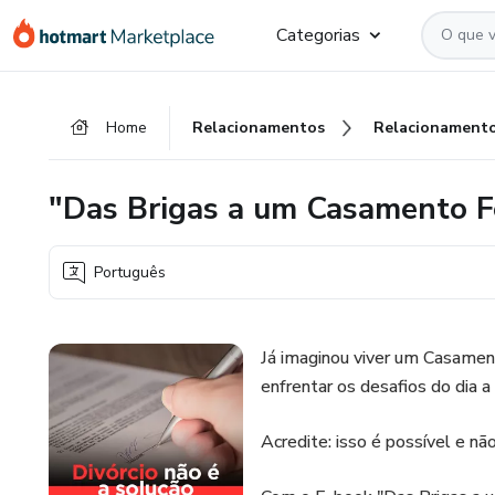
Ir
Ir
Ir
Categorias
para
para
para
o
o
o
conteúdo
pagamento
rodapé
Home
Relacionamentos
Relacionament
principal
"Das Brigas a um Casamento F
Português
Já imaginou viver um Casament
enfrentar os desafios do dia a
Acredite: isso é possível e n