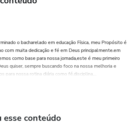
 conteúdo
inado o bacharelado em educação Física, meu Propósito é
lho com muita dedicação e fé em Deus principalmente.em
 temos como base para nossa jornada,este é meu primeiro
 Deus quiser, sempre buscando foco na nossa melhoria e
para nossa rotina diária como fé,disciplina,...
u esse conteúdo