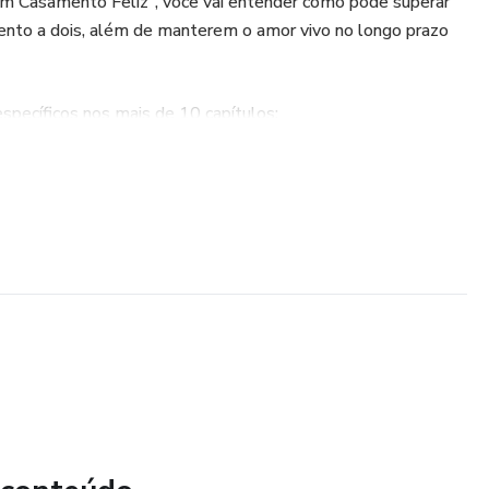
m Casamento Feliz", você vai entender como pode superar
ento a dois, além de manterem o amor vivo no longo prazo
pecíficos nos mais de 10 capítulos:
ade emocional e física
speito.