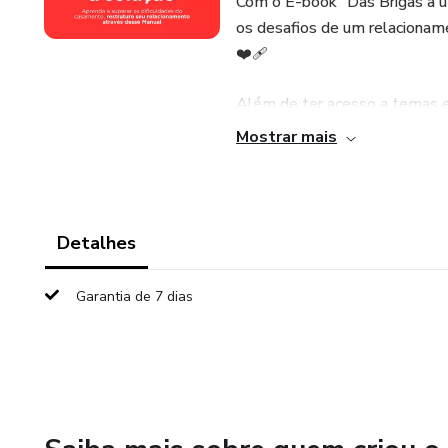
Com o E-book "Das Brigas a u
os desafios de um relacionam
❤️‍🩹
Além de ter acesso a temas es
Mostrar mais
- Comunicação eficaz
- Superando a falta de intimid
Detalhes
- Gerenciando conflitos
Garantia de 7 dias
- Cultivando o romance e o re