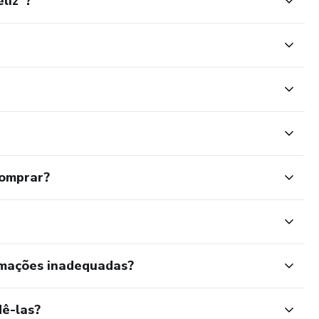
liz"?
comprar?
rmações inadequadas?
ê-las?