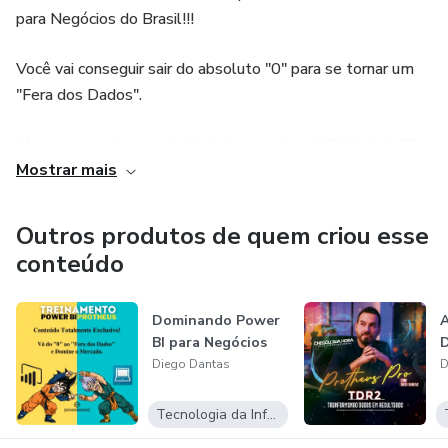
para Negócios do Brasil!!!
Você vai conseguir sair do absoluto "0" para se tornar um
"Fera dos Dados".
Mas como sei que todo inicio de carreira e difícil deixei 02
Mostrar mais
treinamentos para que você possa começar a aprender
gratuitamente, basta acessar ao canal do Youtube do
@senhordosdados é nessa jornada que vou te passar cada
Outros produtos de quem criou esse
atalho e cada aprendizado que tive em meu caminho para
conteúdo
você chegar mais rápido ao topo da sua carreira!
Dominando Power
A
Chegou a hora de transformar sua carreira e se destacar
BI para Negócios
como o profissional que entrega o resultado de verdade!!!!
Diego Dantas
D
Tecnologia da Informação