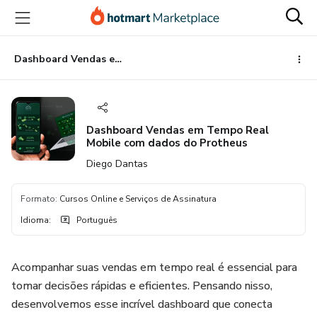
Ir
Ir
Ir
para
para
para
o
o
o
conteúdo
pagamento
rodapé
Dashboard Vendas em Tempo Real Mobile com dados do Protheus
principal
Dashboard Vendas em Tempo Real
Mobile com dados do Protheus
Diego Dantas
Formato
:
Cursos Online e Serviços de Assinatura
Idioma
:
Português
Acompanhar suas vendas em tempo real é essencial para
tomar decisões rápidas e eficientes. Pensando nisso,
desenvolvemos esse incrível dashboard que conecta