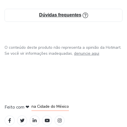
Dúvidas frequentes
O conteúdo deste produto não representa a opinião da Hotmart.
Se você vir informações inadequadas,
denuncie aqui
em Bogotá
em Amsterdam
em Madrid
na Cidade do México
Feito com
❤
em Belo Horizonte