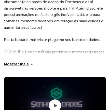
diretamente no banco de dados do Protheus e está
disponível nas versões mobile e para TV. Além disso, ele
possui animações de áudio e gifs incríveis! Utilize-o para
tomar as melhores decisões em relação às suas vendas e
aumentar seus lucros!
Basta baixar o material e plugar no seu banco de dados.
TOTVS® e Protheus® são produtos e marcas registradas
e de propriedade da TOTVS S.A. A TOTVS® é detentora
Mostrar mais
dos direitos legais do ERP Protheus®. O SENHOR DOS
DADOS é um canal independente e não tem nenhum
vínculo direto ou indireto com a TOTVS®, qualquer uma de
suas franquias ou qualquer um de seus representantes e
soluções.