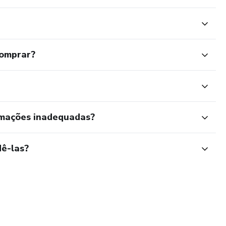
comprar?
rmações inadequadas?
ê-las?