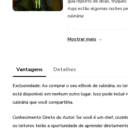
guia repleto de dicas, truques
Aqui estão algumas razões pe
culinária:
1. Transforme Ingredientes S
segredos que vão elevar seus
Mostrar mais
você pode fazer com ingredient
2. Economize Tempo e Dinheir
que você seja eficiente na co
Vantagens
Detalhes
na preparação das refeições.
Exclusividade: Ao comprar o seu eBook de culinária, os le
3. Receitas Testadas e Aprov
está disponível em nenhum outro lugar. Isso pode incluir re
aperfeiçoadas ao longo dos an
culinária que você compartilha.
variedade de opções para tod
Conhecimento Direto do Autor: Se você é um chef, cozinhe
4. Domine Técnicas Avançadas:
degustação e combinação de s
os leitores terão a oportunidade de aprender diretament