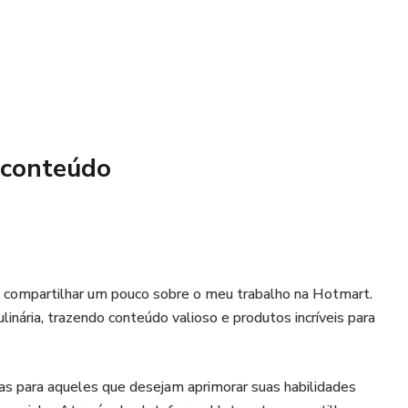
: Revelamos segredos diretamente dos chefs profissionais
 com confiança, independentemente do seu nível de
 dicas e receitas, oferecemos bônus exclusivos, como um
ara a cozinha e dicas para escolher ingredientes frescos.
 conteúdo
levar suas habilidades culinárias a um novo patamar!
s" é a sua chave para se tornar um mestre na cozinha.
pratos incríveis que encantarão todos os seus sentidos.
linários Revelados" hoje mesmo e comece a cozinhar com
compartilhar um pouco sobre o meu trabalho na Hotmart.
inária, trazendo conteúdo valioso e produtos incríveis para
ras para aqueles que desejam aprimorar suas habilidades