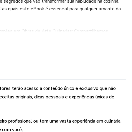
 e segredos que vão transformar sua habilidade na cozinha.
las quais este eBook é essencial para qualquer amante da
imples em Obras de Arte Culinárias: Compartilhamos
 pratos básicos a níveis gourmet. Surpreenda-se com o que
es do dia a dia.
o: Nossas dicas de organização e planejamento garantem
zinha. Reduza o desperdício de alimentos e otimize seu tempo
itores terão acesso a conteúdo único e exclusivo que não
adas: Incluímos receitas passo a passo que foram testadas e
ceitas originais, dicas pessoais e experiências únicas de
os. De pratos principais a sobremesas, você encontrará uma
os os gostos.
iro profissional ou tem uma vasta experiência em culinária,
 Aprenda técnicas culinárias avançadas, como a arte da
abores, que vão elevar suas criações a um novo patamar.
e com você,