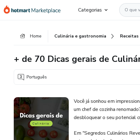
Ir
Ir
Ir
Categorias
para
para
para
o
o
o
conteúdo
pagamento
rodapé
Home
Culinária e gastronomia
Receitas
principal
+ de 70 Dicas gerais de Culinár
Português
Você já sonhou em impressiona
um chef de cozinha renomado?
desbloquear o seu potencial cu
Em "Segredos Culinários Reve