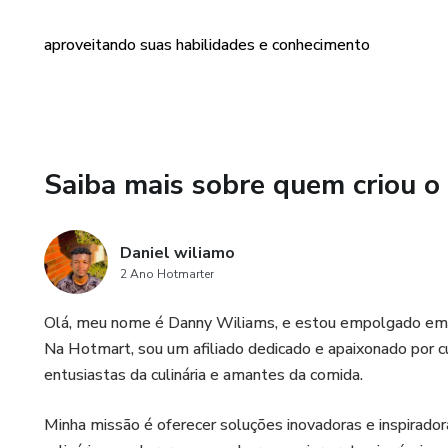
5. Dicas de Chef Profissional
aproveitando suas habilidades e conhecimento
para que você possa cozinhar
habilidade atual.
6. Bônus Exclusivos: Além das
guia de utensílios essenciais p
Saiba mais sobre quem criou o
Não perca a oportunidade de e
"Segredos Culinários Revelado
Daniel wiliamo
Adquira agora e comece a cria 
2 Ano Hotmarter
Compre o eBook "Segredos Cu
confiança e paixão!
Olá, meu nome é Danny Wiliams, e estou empolgado em 
Na Hotmart, sou um afiliado dedicado e apaixonado por cul
entusiastas da culinária e amantes da comida.
Minha missão é oferecer soluções inovadoras e inspirado