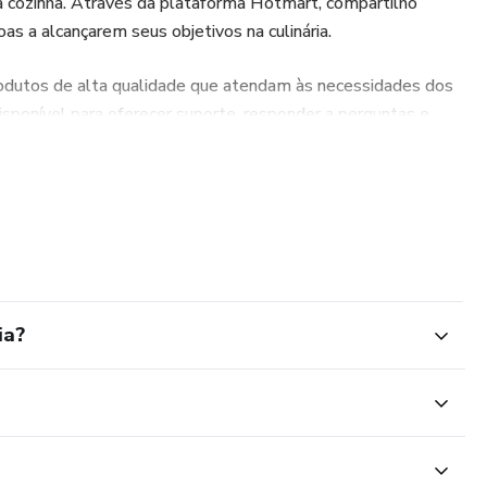
s na cozinha. Através da plataforma Hotmart, compartilho
as a alcançarem seus objetivos na culinária.
odutos de alta qualidade que atendam às necessidades dos
sponível para oferecer suporte, responder a perguntas e
 uma experiência positiva e enriquecedora.
ia?