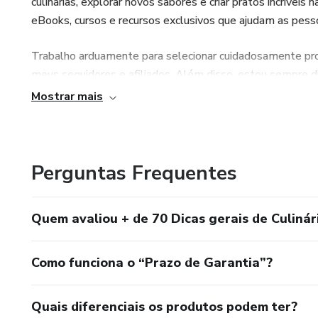
culinárias, explorar novos sabores e criar pratos incrívei
eBooks, cursos e recursos exclusivos que ajudam as pesso
Trabalho arduamente para selecionar cuidadosamente pr
meus seguidores e afiliados. Além disso, estou sempre di
fornecer orientações úteis para garantir que todos tenham
Mostrar mais
Perguntas Frequentes
Quem avaliou + de 70 Dicas gerais de Culinár
Como funciona o “Prazo de Garantia”?
Quais diferenciais os produtos podem ter?