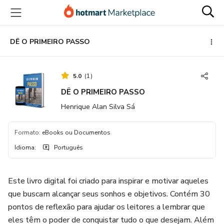
Ir
Ir
Ir
para
para
para
o
o
o
conteúdo
pagamento
rodapé
DÊ O PRIMEIRO PASSO
principal
5.0
(
1
)
DÊ O PRIMEIRO PASSO
Henrique Alan Silva Sá
Formato
:
eBooks ou Documentos
Idioma
:
Português
Este livro digital foi criado para inspirar e motivar aqueles
que buscam alcançar seus sonhos e objetivos. Contém 30
pontos de reflexão para ajudar os leitores a lembrar que
eles têm o poder de conquistar tudo o que desejam. Além