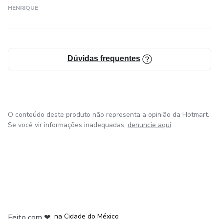
HENRIQUE
Dúvidas frequentes
O conteúdo deste produto não representa a opinião da Hotmart.
Se você vir informações inadequadas,
denuncie aqui
em Bogotá
em Amsterdam
em Madrid
na Cidade do México
Feito com
❤