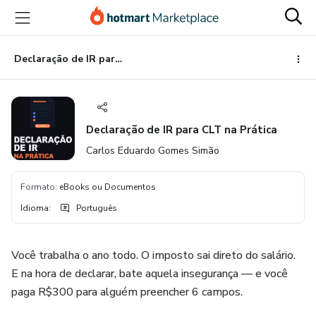
Ir
Ir
Ir
para
para
para
o
o
o
conteúdo
pagamento
rodapé
Declaração de IR para CLT na Prática
principal
Declaração de IR para CLT na Prática
Carlos Eduardo Gomes Simão
Formato
:
eBooks ou Documentos
Idioma
:
Português
Você trabalha o ano todo. O imposto sai direto do salário.
E na hora de declarar, bate aquela insegurança — e você
paga R$300 para alguém preencher 6 campos.