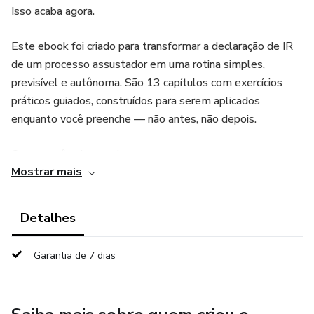
Isso acaba agora.
Este ebook foi criado para transformar a declaração de IR
de um processo assustador em uma rotina simples,
previsível e autônoma. São 13 capítulos com exercícios
práticos guiados, construídos para serem aplicados
enquanto você preenche — não antes, não depois.
O que você vai aprender:
Mostrar mais
— Como saber se você é obrigado a declarar e o que
acontece se não declarar
Detalhes
— Quais documentos reunir antes de abrir o portal — e
Garantia de 7 dias
como organizá-los em minutos
— Como escolher entre Declaração Simplificada ou