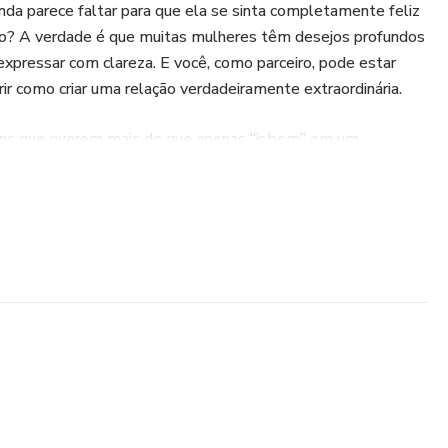
da parece faltar para que ela se sinta completamente feliz
to? A verdade é que muitas mulheres têm desejos profundos
ressar com clareza. E você, como parceiro, pode estar
r como criar uma relação verdadeiramente extraordinária.
mens que querem mais do que apenas “ir bem” em um
ueles que desejam construir conexões reais, fortalecer o
rem o parceiro com quem ela sempre sonhou. Baseado em
a e experiências do dia a dia, este eBook vai abrir as portas
ofundo do universo feminino.
 profundos das mulheres e como identificá-los.
dem ter mais impacto do que grandes gestos.
 sua maior aliada (ou inimiga).