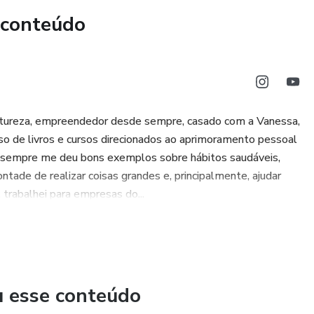
 conteúdo
 faz se sentirem valorizadas e seguras.
criar micro-momentos de conexão que transformam sua
ia?
 natureza, empreendedor desde sempre, casado com a Vanessa,
so de livros e cursos direcionados ao aprimoramento pessoal
eminina não é um mistério, mas uma habilidade que pode
e sempre me deu bons exemplos sobre hábitos saudáveis,
 é só sobre entender sua parceira – é sobre se tornar um
ontade de realizar coisas grandes e, principalmente, ajudar
e e preparado para criar o tipo de relacionamento que
 trabalhei para empresas do...
idas de lado e assumir o controle do seu relacionamento.
 Mente Feminina" e transforme completamente a maneira
u esse conteúdo