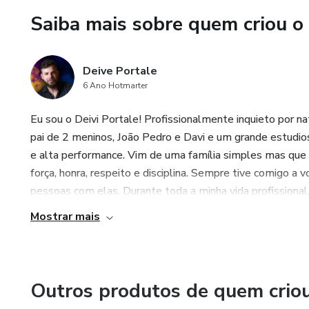
Saiba mais sobre quem criou o
✅ A ciência por trás do que as
✅ Estratégias práticas para 
Deive Portale
relação.
6 Ano Hotmarter
Por que você precisa deste gu
Eu sou o Deivi Portale! Profissionalmente inquieto por
pai de 2 meninos, João Pedro e Davi e um grande estudio
Porque compreender a mente f
e alta performance. Vim de uma família simples mas qu
ser aprendida. Este eBook não
força, honra, respeito e disciplina. Sempre tive comigo a v
homem mais confiante, present
pessoas com elas. Durante toda a minha vida profissional,
muitos só sonham em ter.
Mostrar mais
Está na hora de deixar as dúv
Baixe agora "Decodificando a
como você se relaciona!
Outros produtos de quem crio