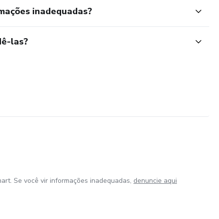
rmações inadequadas?
ê-las?
art. Se você vir informações inadequadas,
denuncie aqui