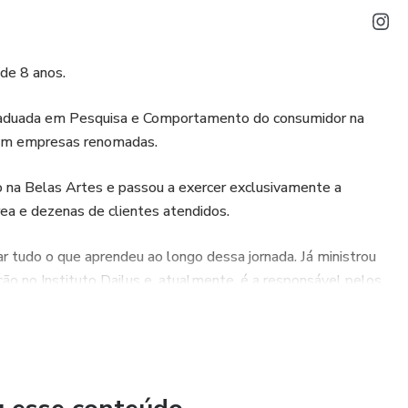
de 8 anos.
aduada em Pesquisa e Comportamento do consumidor na
s em empresas renomadas.
o na Belas Artes e passou a exercer exclusivamente a
ea e dezenas de clientes atendidos.
r tudo o que aprendeu ao longo dessa jornada. Já ministrou
ão no Instituto Dailus e, atualmente, é a responsável pelos
e de Coloração na Studio Immagine em SP.
ilha conteúdo gratuito, oferece cursos e mentorias para
a construírem um verdadeiro negócio em consultoria de