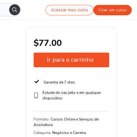
Acessar meu curso
Criar um curso
$77.00
Ir para o carrinho
Garantia de 7 dias
Estude do seu jeito e em qualquer
dispositivo
Formato
:
Cursos Online e Serviços de
Assinatura
Categoria
:
Negócios e Carreira