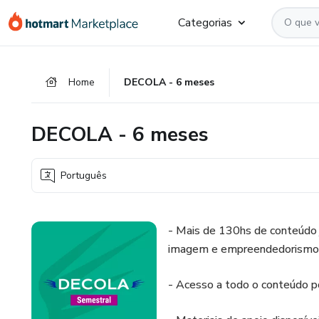
Ir
Ir
Ir
Categorias
para
para
para
o
o
o
conteúdo
pagamento
rodapé
Home
DECOLA - 6 meses
principal
DECOLA - 6 meses
Português
- Mais de 130hs de conteúdo j
imagem e empreendedorismo
- Acesso a todo o conteúdo 