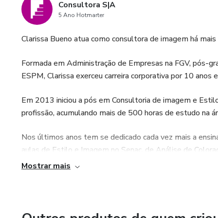
Consultora S|A
5 Ano Hotmarter
Clarissa Bueno atua como consultora de imagem há mais 
Formada em Administração de Empresas na FGV, pós-gr
ESPM, Clarissa exerceu carreira corporativa por 10 ano
Em 2013 iniciou a pós em Consultoria de imagem e Estil
profissão, acumulando mais de 500 horas de estudo na ár
Nos últimos anos tem se dedicado cada vez mais a ensina
aulas de Estilo e Imagem no Senac, de Análise de Coloraç
cursos de prática em Consultoria de Imagem e em Anális
Mostrar mais
À frente da Consultora S|A desde 2020, Clarissa compart
ajudar outras consultoras a também decolarem na área e 
imagem.