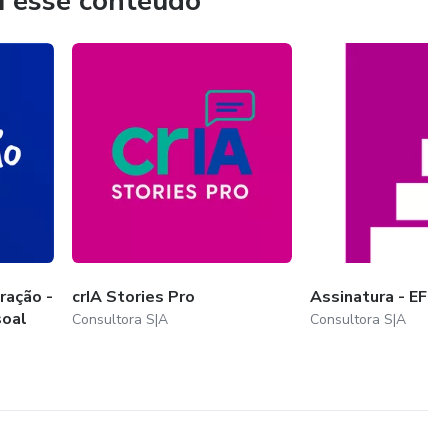
u esse conteúdo
ração -
crIA Stories Pro
Assinatura - EFC
soal
Consultora S|A
Consultora S|A