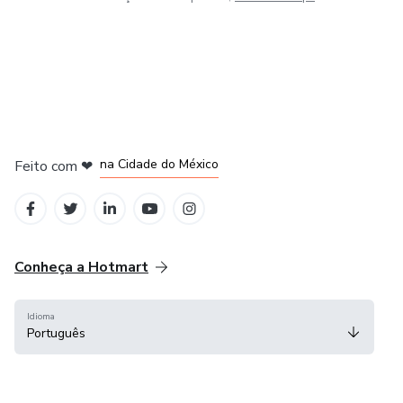
em Bogotá
em Amsterdam
em Madrid
na Cidade do México
Feito com
❤
em Belo Horizonte
Conheça a Hotmart
Idioma
Português