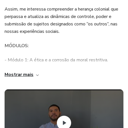
Assim, me interessa compreender a herança colonial que
perpassa e atualiza as dinâmicas de controle, poder e
submissão de sujeitos designados como “os outros”, nas
nossas experiências sociais.
MÓDULOS:
- Módulo 1: A ética e a corrosão da moral restritiva.
- Módulo 2: A importância de uma ética da diferença.
Mostrar mais
- Módulo 3: O outro é sujeito: a quebra dos espelhos
coloniais.
- Módulo 4: Ética e subversão / Webnário realizado no dia
24/09/22, gravado e disponibilizado como parte integral
do conteúdo deste curso.