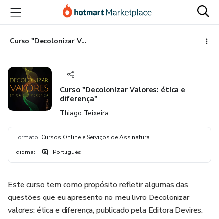
Ir
Ir
Ir
para
para
para
o
o
o
conteúdo
pagamento
rodapé
Curso "Decolonizar Valores: ética e diferença"
principal
Curso "Decolonizar Valores: ética e
diferença"
Thiago Teixeira
Formato
:
Cursos Online e Serviços de Assinatura
Idioma
:
Português
Este curso tem como propósito refletir algumas das
questões que eu apresento no meu livro Decolonizar
valores: ética e diferença, publicado pela Editora Devires.