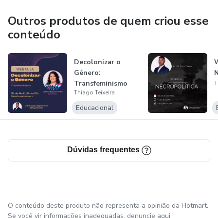
Outros produtos de quem criou esse
conteúdo
Decolonizar o
Gênero:
N
Transfeminismo
T
Thiago Teixeira
Educacional
Dúvidas frequentes
O conteúdo deste produto não representa a opinião da Hotmart.
Se você vir informações inadequadas,
denuncie aqui