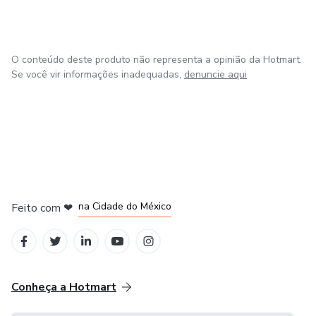
O conteúdo deste produto não representa a opinião da Hotmart.
Se você vir informações inadequadas,
denuncie aqui
em Bogotá
em Amsterdam
em Madrid
na Cidade do México
Feito com
❤
em Belo Horizonte
Conheça a Hotmart