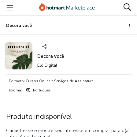
Ir
Ir
Ir
para
para
para
o
o
o
conteúdo
pagamento
rodapé
Decora você
principal
Decora você
Elo Digital
Formato
:
Cursos Online e Serviços de Assinatura
Idioma
:
Português
Produto indisponível
Cadastre-se e mostre seu interesse em comprar para o(a)
autor(a) deste curso!