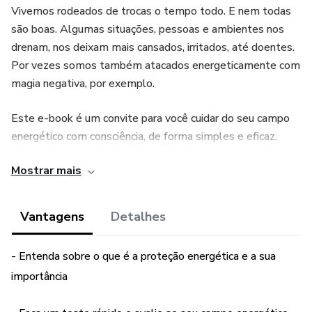
Vivemos rodeados de trocas o tempo todo. E nem todas
são boas. Algumas situações, pessoas e ambientes nos
drenam, nos deixam mais cansados, irritados, até doentes.
Por vezes somos também atacados energeticamente com
magia negativa, por exemplo.
Este e-book é um convite para você cuidar do seu campo
energético com consciência, de forma simples e eficaz,
mesmo que nunca tenha feito nada parecido antes.
Mostrar mais
O QUE VOCÊ VAI ENCONTRAR AQUI:
Vantagens
Detalhes
- O que é proteção energética e por que ela importa
- Entenda sobre o que é a proteção energética e a sua
- Como identificar quando seu campo está vulnerável
importância
- Técnicas práticas e simples para se proteger no dia a dia