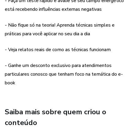
e em situações específicas
- Faça um teste rápido e avalie se seu campo energético
está recebendo influências externas negativas
- Como criar seu escudo vibracional pessoal
- Não fique só na teoria! Aprenda técnicas simples e
- Como proteger também seus bens como sua moradia,
práticas para você aplicar no seu dia a dia
negócio e veículos
- Veja relatos reais de como as técnicas funcionam
- Esclarecimentos e direcionamentos sobre como proteger
energeticamente as pessoas que você ama
- Ganhe um desconto exclusivo para atendimentos
particulares conosco que tenham foco na temática do e-
- Caminhos possíveis para tratativa de ataques
book
energéticos mais sérios, como magia negativa
PARA QUEM É ESTE E-BOOK?
Saiba mais sobre quem criou o
Para quem sente que:
conteúdo
- Está sempre cansado(a) depois de certas conversas ou