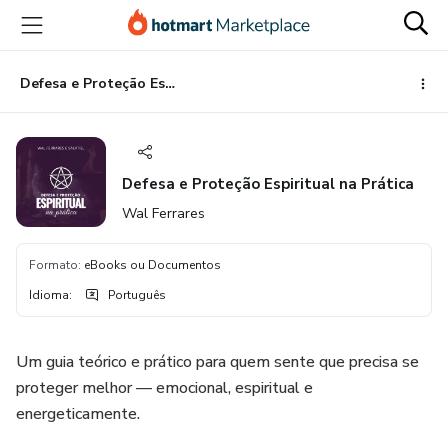
Ir
Ir
Ir
para
para
para
o
o
o
conteúdo
pagamento
rodapé
Defesa e Proteção Espiritual na Prática
principal
Defesa e Proteção Espiritual na Prática
Wal Ferrares
Formato
:
eBooks ou Documentos
Idioma
:
Português
Um guia teórico e prático para quem sente que precisa se
proteger melhor — emocional, espiritual e
energeticamente.