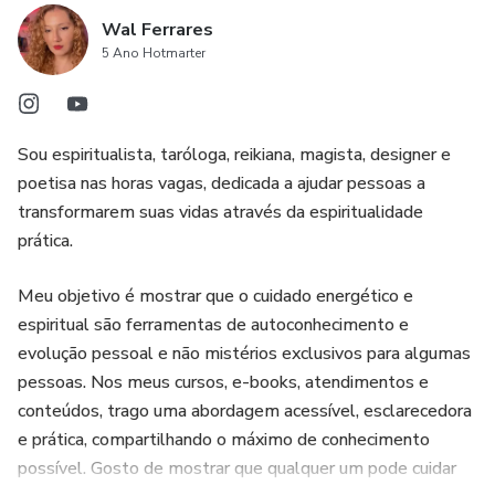
lugares
Wal Ferrares
5 Ano Hotmarter
- Absorve demais os problemas e emoções dos outros
- Está com a vida travada no geral ou em uma área
específica
Sou espiritualista, taróloga, reikiana, magista, designer e
poetisa nas horas vagas, dedicada a ajudar pessoas a
- Sente que vive um azar constante
transformarem suas vidas através da espiritualidade
prática.
- Percebe que sua energia muda para pior sem motivo
aparente
Meu objetivo é mostrar que o cuidado energético e
espiritual são ferramentas de autoconhecimento e
- Quer se proteger, mas sem complicações ou rituais
evolução pessoal e não mistérios exclusivos para algumas
complexos
pessoas. Nos meus cursos, e-books, atendimentos e
conteúdos, trago uma abordagem acessível, esclarecedora
- Trabalha com atendimentos energéticos e holísticos e
e prática, compartilhando o máximo de conhecimento
sente que carrega o peso de clientes e consulentes
possível. Gosto de mostrar que qualquer um pode cuidar