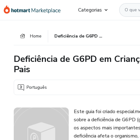
Ir
Ir
Ir
Categorias
para
para
para
o
o
o
conteúdo
pagamento
rodapé
Home
Deficiência de G6PD em Crianças: Informações Essenciais para Pais
principal
Deficiência de G6PD em Crianç
Pais
Português
Este guia foi criado especial
sobre a deficiência de G6PD 
os aspectos mais importantes
deficiência afeta o organismo,