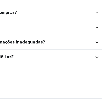
comprar?
rmações inadequadas?
ê-las?