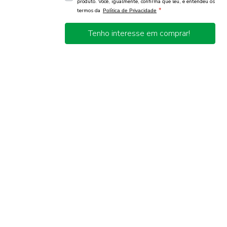
produto. Você, igualmente, confirma que leu, e entendeu os
*
termos da
Política de Privacidade
Tenho interesse em comprar!