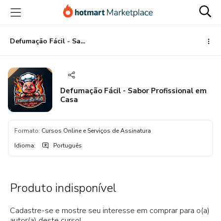
Ir
Ir
Ir
para
para
para
o
o
o
conteúdo
pagamento
rodapé
Defumação Fácil - Sabor Profissional em Casa
principal
Defumação Fácil - Sabor Profissional em
Casa
Formato
:
Cursos Online e Serviços de Assinatura
Idioma
:
Português
Produto indisponível
Cadastre-se e mostre seu interesse em comprar para o(a)
autor(a) deste curso!