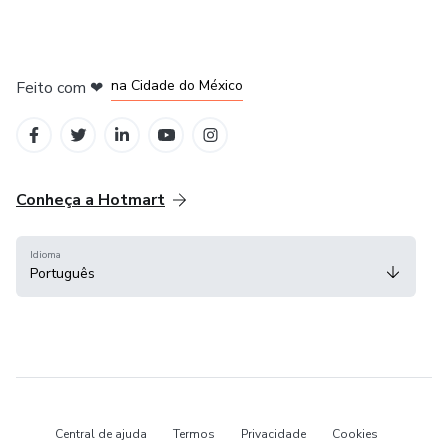
em Bogotá
em Amsterdam
em Madrid
na Cidade do México
Feito com
❤
em Belo Horizonte
Conheça a Hotmart
Idioma
Português
Central de ajuda
Termos
Privacidade
Cookies