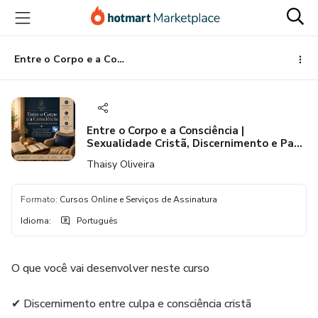
Ir
Ir
Ir
para
para
para
o
o
o
conteúdo
pagamento
rodapé
Entre o Corpo e a Consciência | Sexualidade Cristã, Discernimento e Paz Interior + Delicadamente
principal
Entre o Corpo e a Consciência |
Sexualidade Cristã, Discernimento e Paz
Interior + Delicadamente
Thaisy Oliveira
Formato
:
Cursos Online e Serviços de Assinatura
Idioma
:
Português
O que você vai desenvolver neste curso
✔ Discernimento entre culpa e consciência cristã