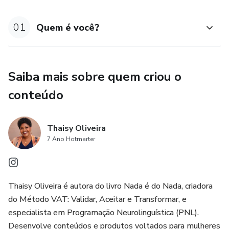
Mas a maturidade cristã não nasce da repressão do corpo.
01
Quem é você?
Ela nasce do discernimento da consciência.
O curso Entre o Corpo e a Consciência ajuda mulheres a
compreender, à luz da Bíblia e da psicologia, a relação
Saiba mais sobre quem criou o
entre corpo, desejo, culpa e decisões morais. Você vai
conteúdo
entender como o corpo funciona, por que surgem conflitos
relacionados à sexualidade e como desenvolver
discernimento para tomar decisões com paz interior.
Thaisy Oliveira
7 Ano Hotmarter
Além disso, você terá acesso ao curso Delicadamente,
focado em autoconhecimento e maturidade emocional.
Nele, você aprenderá a reconhecer padrões emocionais,
Thaisy Oliveira é autora do livro Nada é do Nada, criadora
compreender suas reações e estabelecer limites com mais
do Método VAT: Validar, Aceitar e Transformar, e
clareza.
especialista em Programação Neurolinguística (PNL).
Desenvolve conteúdos e produtos voltados para mulheres