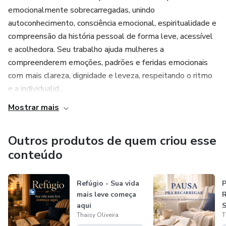
Ao longo dos módulos, você aprenderá:
emocionalmente sobrecarregadas, unindo
autoconhecimento, consciência emocional, espiritualidade e
✔ como suas emoções influenciam suas escolhas
compreensão da história pessoal de forma leve, acessível
e acolhedora. Seu trabalho ajuda mulheres a
✔ como identificar padrões emocionais automáticos
compreenderem emoções, padrões e feridas emocionais
✔ como fortalecer sua identidade
com mais clareza, dignidade e leveza, respeitando o ritmo
e a individualid...
✔ como desenvolver mais consciência sobre si mesma
Mostrar mais
✔ como sair do piloto automático emocional
Outros produtos de quem criou esse
Juntos, os dois cursos formam uma jornada de
conteúdo
transformação: da culpa para a consciência, da confusão
para o discernimento e do conflito interno para uma vida
Refúgio - Sua vida
P
com mais clareza e paz interior.
mais leve começa
R
aqui
S
O objetivo não é dizer a você o que pensar.
Thaisy Oliveira
T