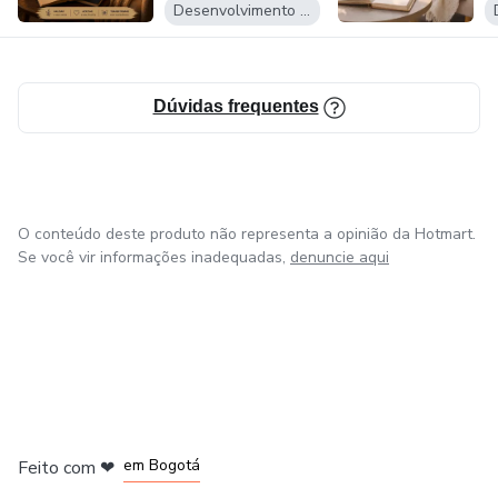
e
Desenvolvimento Pessoal
É ajudar você a desenvolver uma consciência madura, capaz
de tomar decisões com segurança diante de Deus, de si
mesma e da própria vida.
Dúvidas frequentes
O conteúdo deste produto não representa a opinião da Hotmart.
Se você vir informações inadequadas,
denuncie aqui
em Amsterdam
em Madrid
em Bogotá
Feito com
❤
em Belo Horizonte
na Cidade do México