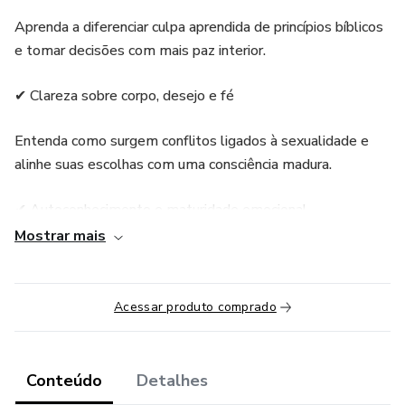
Aprenda a diferenciar culpa aprendida de princípios bíblicos
e tomar decisões com mais paz interior.
✔ Clareza sobre corpo, desejo e fé
Entenda como surgem conflitos ligados à sexualidade e
alinhe suas escolhas com uma consciência madura.
✔ Autoconhecimento e maturidade emocional
Mostrar mais
Reconheça padrões emocionais, fortaleça sua identidade e
estabeleça limites com mais segurança.
Acessar produto comprado
Muitas mulheres cresceram acreditando que o corpo é
inimigo da fé. Aprenderam a desconfiar dos próprios
sentimentos, a sentir culpa pelo que sentem e a viver em
Conteúdo
Detalhes
conflito interno entre desejo, consciência e espiritualidade.