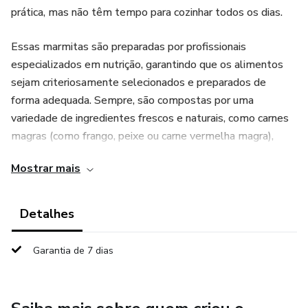
prática, mas não têm tempo para cozinhar todos os dias.
Essas marmitas são preparadas por profissionais
especializados em nutrição, garantindo que os alimentos
sejam criteriosamente selecionados e preparados de
forma adequada. Sempre, são compostas por uma
variedade de ingredientes frescos e naturais, como carnes
magras (como frango, peixe ou carne vermelha magra),
legumes, verduras, grãos integrais e fontes de proteína
Mostrar mais
vegetal, como feijões ou tofu.
A grande vantagem das marmitas congeladas fitness é a
Detalhes
praticidade. Elas são cozidas e porcionadas em
embalagens individuais, que são então congeladas. Dessa
Garantia de 7 dias
forma, é possível armazená-las por um período de tempo
prolongado, garantindo que você tenha sempre uma
refeição saudável à disposição, mesmo em momentos de