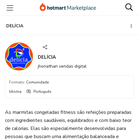
Ir
Ir
Ir
para
para
para
o
o
o
conteúdo
pagamento
rodapé
DELÍCIA
principal
DELÍCIA
jhonathan vendas digital
Formato
:
Comunidade
Idioma
:
Português
As marmitas congeladas fitness são refeições preparadas
com ingredientes saudáveis, equilibrados e com baixo teor
de calorias. Elas são especialmente desenvolvidas para
pessoas que buscam uma alimentação balanceada e