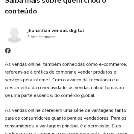
Saiba mais sobre quem criou o
correria ou falta de tempo.
conteúdo
Além disso, essas marmitas são cuidadosamente iniciadas
para atender às necessidades nutricionais de quem busca
jhonathan vendas digital
uma alimentação fitness. Elas geralmente possuem um
3 Ano Hotmarter
equilíbrio adequado entre proteínas, carboidratos
complexos e suplementos saudáveis, além de serem
baixas em açúcares e aditivos químicos.
As vendas online, também conhecidas como e-commerce,
Ao optar por marmitas congeladas fitness, você pode
referem-se à prática de comprar e vender produtos e
desfrutar de uma alimentação saudável e balanceada, sem
serviços pela internet. Com o avanço da tecnologia e o
comprometer sua rotina habitual. Elas oferecem
crescimento da conectividade, as vendas online tornaram-
praticidade, variedade e certeza de estar consumindo
se uma parte essencial do comércio global.
refeições nutritivas, auxiliando no controle de peso e na
promoção da saúde geral.
As vendas online oferecem uma série de vantagens tanto
para os consumidores quanto para os vendedores. Para os
consumidores, a vantagem principal é a permissão. Eles
podem realizar compras a qualquer momento, de qualquer