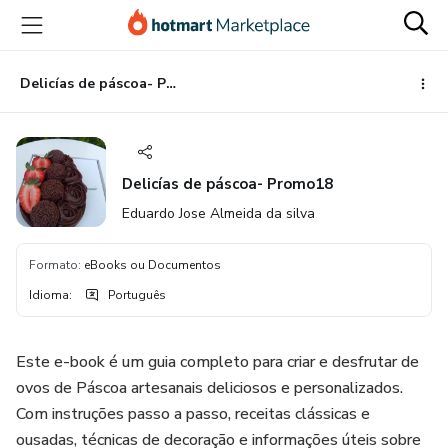
Ir
Ir
Ir
para
para
para
o
o
o
conteúdo
pagamento
rodapé
Delicías de páscoa- Promo18
principal
Delicías de páscoa- Promo18
Eduardo Jose Almeida da silva
Formato
:
eBooks ou Documentos
Idioma
:
Português
Este e-book é um guia completo para criar e desfrutar de
ovos de Páscoa artesanais deliciosos e personalizados.
Com instruções passo a passo, receitas clássicas e
ousadas, técnicas de decoração e informações úteis sobre