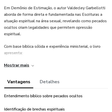
Em Demônio de Estimação, o autor Valdecley Garbellotti
aborda de forma direta e fundamentada nas Escrituras a
atuação espiritual na área sexual, revelando como pecados
ocultos criam legalidades que permitem opressão
espiritual.
Com base bíblica sólida e experiência ministerial, o livro
apresenta:
Mostrar mais
• O conceito de “pecado de estimação”
• As brechas espirituais que abrem portas na área sexual
Vantagens
Detalhes
• A diferença entre culpa emocional e opressão espiritual
Entendimento bíblico sobre pecados ocultos
• Os três passos fundamentais para libertação: confissão,
Identificação de brechas espirituais
renúncia e abandono