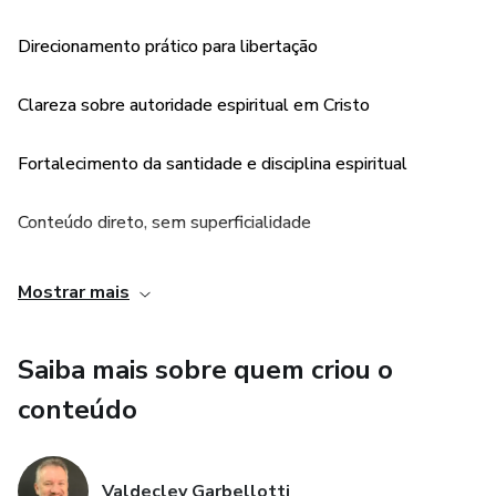
• Como exercer autoridade espiritual em Cristo
Direcionamento prático para libertação
Esta obra não é sensacionalista. É um chamado à
Clareza sobre autoridade espiritual em Cristo
responsabilidade espiritual, à santidade e à restauração.
Fortalecimento da santidade e disciplina espiritual
Se você luta contra pornografia, fantasias, vícios sexuais ou
qualquer tipo de escravidão nessa área, este material
Conteúdo direto, sem superficialidade
oferece direção bíblica clara e prática para romper cadeias
espirituais e reconstruir sua vida sobre fundamentos
Mostrar mais
sólidos.
A libertação começa com a verdade.
Saiba mais sobre quem criou o
conteúdo
Valdecley Garbellotti