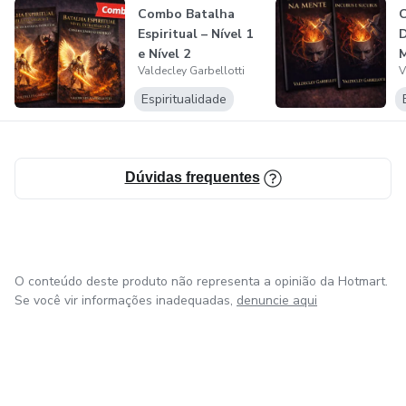
Combo Batalha
Espiritual – Nível 1
e Nível 2
Valdecley Garbellotti
V
Espiritualidade
Dúvidas frequentes
O conteúdo deste produto não representa a opinião da Hotmart.
Se você vir informações inadequadas,
denuncie aqui