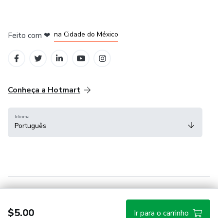
em Bogotá
em Amsterdam
em Madrid
na Cidade do México
Feito com
❤
em Belo Horizonte
Conheça a Hotmart
Idioma
Português
Central de ajuda
Termos
Privacidade
Cookies
$5.00
Ir para o carrinho