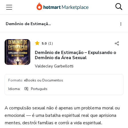
Ir
Ir
Ir
para
para
para
o
o
o
conteúdo
pagamento
rodapé
Demônio de Estimação – Expulsando o Demônio da Área Sexual
principal
5.0
(
1
)
Demônio de Estimação – Expulsando o
Demônio da Área Sexual
Valdecley Garbellotti
Formato
:
eBooks ou Documentos
Idioma
:
Português
A compulsão sexual não é apenas um problema moral ou
emocional — é uma batalha espiritual real que aprisiona
mentes, destrói famílias e corrói a vida espiritual.