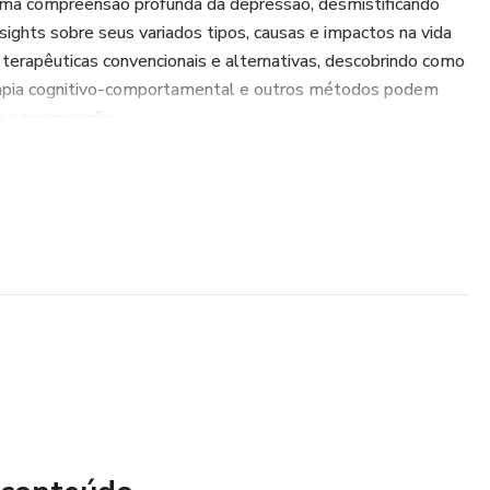
uma compreensão profunda da depressão, desmistificando
ights sobre seus variados tipos, causas e impactos na vida
 terapêuticas convencionais e alternativas, descobrindo como
terapia cognitivo-comportamental e outros métodos podem
 a recuperação.
encerra esta jornada, mas também inspira uma reflexão sobre
importância contínua da saúde mental. Descubra estratégias
a, e perceba como a resiliência pode ser cultivada para
depressão, apoiar aqueles que enfrentam essa condição ou
 resiliência emocional, "DEPRESSÃO: Aprenda tudo sobre o
oso e compassivo que ilumina o caminho com sabedoria e
sta jornada de compreensão e amor pelo bem-estar mental.
mece a navegar pelas águas da compreensão e cura