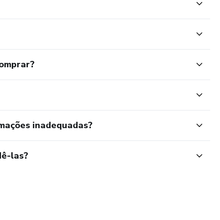
comprar?
rmações inadequadas?
ê-las?