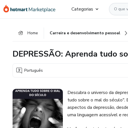
Ir
Ir
Ir
Categorias
para
para
para
o
o
o
conteúdo
pagamento
rodapé
Home
Carreira e desenvolvimento pessoal
principal
DEPRESSÃO: Aprenda tudo sob
Português
Descubra o universo da dep
tudo sobre o mal do século". 
aspectos da depressão, desde 
uma linguagem acessível e re