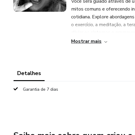
Você será guiado através de 
mitos comuns e oferecendo ins
cotidiana. Explore abordagens
o exercício, a meditação, a 
aliviar os sintomas e promover
Mostrar mais
O último capítulo não apenas 
a empatia, o apoio mútuo e a 
para prevenção e autodisciplin
fortalecer sua jornada.
Detalhes
Se você busca compreender a 
Garantia de 7 dias
deseja fortalecer sua própria
mal do século" é um guia vali
esperança. Junte-se a nós ne
Adquira seu ebook agora e co