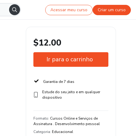
Acessar meu curso
Criar um curso
$12.00
Ir para o carrinho
Garantia de 7 dias
Estude do seu jeito e em qualquer
dispositivo
Formato
:
Cursos Online e Serviços de
Assinatura . Desenvolvimento pessoal
Categoria
:
Educacional