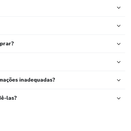
mprar?
rmações inadequadas?
ê-las?