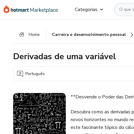
Ir
Ir
Ir
Categorias
para
para
para
o
o
o
conteúdo
pagamento
rodapé
Home
Carreira e desenvolvimento pessoal
principal
Derivadas de uma variável
Português
**Desvende o Poder das Deri
Descubra como as derivadas 
novos horizontes no mundo re
este fascinante tópico do cál