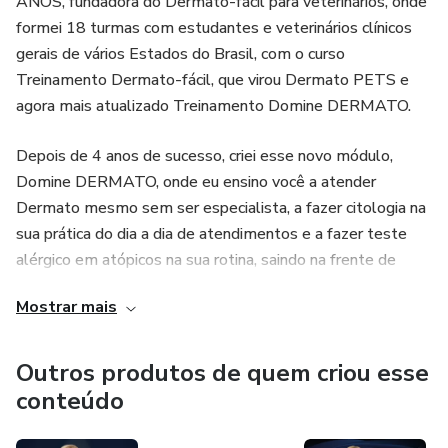
ANOS, fundadora do Dermato-fácil para veterinários, onde
formei 18 turmas com estudantes e veterinários clínicos
gerais de vários Estados do Brasil, com o curso
Treinamento Dermato-fácil, que virou Dermato PETS e
agora mais atualizado Treinamento Domine DERMATO.
Depois de 4 anos de sucesso, criei esse novo módulo,
Domine DERMATO, onde eu ensino você a atender
Dermato mesmo sem ser especialista, a fazer citologia na
sua prática do dia a dia de atendimentos e a fazer teste
alérgico em atópicos na sua rotina, saindo na frente de
toda concorrência da sua região, com um aprendizado fácil e
Mostrar mais
nunca visto em curso algum.
Outros produtos de quem criou esse
conteúdo