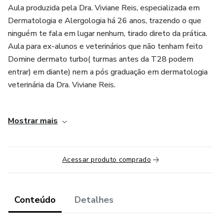
Aula produzida pela Dra. Viviane Reis, especializada em
Dermatologia e Alergologia há 26 anos, trazendo o que
ninguém te fala em lugar nenhum, tirado direto da prática.
Aula para ex-alunos e veterinários que não tenham feito
Domine dermato turbo( turmas antes da T28 podem
entrar) em diante) nem a pós graduação em dermatologia
veterinária da Dra. Viviane Reis.
Eu ensino diagnosticar, e te mostro todos os protocolos
Mostrar mais
diferenciados para cada caso que você pegar na sua rotina,
abordando terapia na crise e na manutenção do paciente.
Entra agora e depois me conta na rede social como foi seu
Acessar produto comprado
primeiro atendimento depois dessa aula de ouro!
Conteúdo
Detalhes