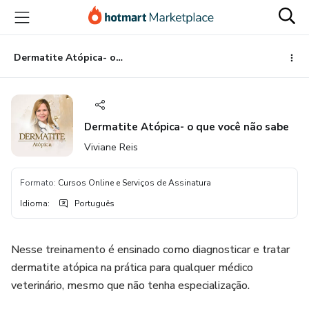
Ir
Ir
Ir
para
para
para
o
o
o
conteúdo
pagamento
rodapé
Dermatite Atópica- o que você não sabe
principal
Dermatite Atópica- o que você não sabe
Viviane Reis
Formato
:
Cursos Online e Serviços de Assinatura
Idioma
:
Português
Nesse treinamento é ensinado como diagnosticar e tratar
dermatite atópica na prática para qualquer médico
veterinário, mesmo que não tenha especialização.