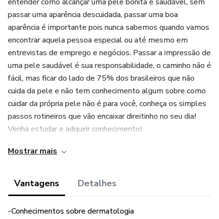
entender como alcançar uma pele bonita e saudável, sem
passar uma aparência descuidada, passar uma boa
aparência é importante pois nunca sabemos quando vamos
encontrar aquela pessoa especial ou até mesmo em
entrevistas de emprego e negócios. Passar a impressão de
uma pele saudável é sua responsabilidade, o caminho não é
fácil, mas ficar do lado de 75% dos brasileiros que não
cuida da pele e não tem conhecimento algum sobre como
cuidar da própria pele não é para você, conheça os simples
passos rotineiros que vão encaixar direitinho no seu dia!
Venha estudar e adquirir conhecimento!
Mostrar mais
Este produto não garante a obtenção de resultados.
Qualquer referência ao desempenho de uma estratégia não
deve ser interpretada como uma garantia de resultados
Vantagens
Detalhes
-Conhecimentos sobre dermatologia