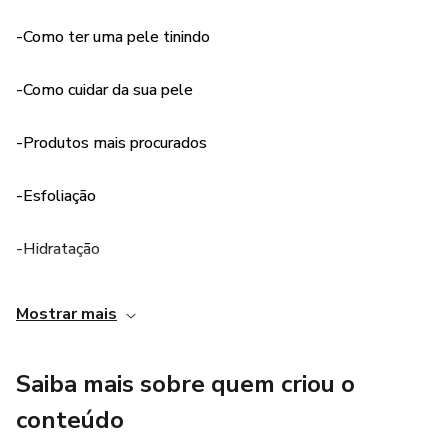
-Como ter uma pele tinindo
-Como cuidar da sua pele
-Produtos mais procurados
-Esfoliação
-Hidratação
-Dicas Básicas
Mostrar mais
-Técnicas caseiras
Saiba mais sobre quem criou o
Este produto não garante a obtenção de resultados.
conteúdo
Qualquer referência ao desempenho de uma estratégia não