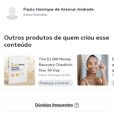
deve ser interpretada como uma garantia de resultados
Paulo Henrique de Alencar Andrade
6 Ano Hotmarter
Outros produtos de quem criou esse
conteúdo
The $1,000 Money
D
Recovery Checklist:
q
Your 30-Day
q
Paulo Henrique de Alencar Andrade
Financial S...
t
Finanças e Investimentos
Dúvidas frequentes