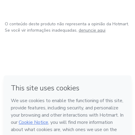
O conteúdo deste produto não representa a opinião da Hotmart.
Se você vir informações inadequadas,
denuncie aqui
em Amsterdam
em Madrid
em Bogotá
Feito com
❤
em Belo Horizonte
na Cidade do México
Conheça a Hotmart