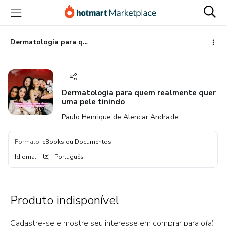
Ir
Ir
Ir
para
para
para
o
o
o
conteúdo
pagamento
rodapé
Dermatologia para quem realmente quer uma pele tinindo
principal
Dermatologia para quem realmente quer
uma pele tinindo
Paulo Henrique de Alencar Andrade
Formato
:
eBooks ou Documentos
Idioma
:
Português
Produto indisponível
Cadastre-se e mostre seu interesse em comprar para o(a)