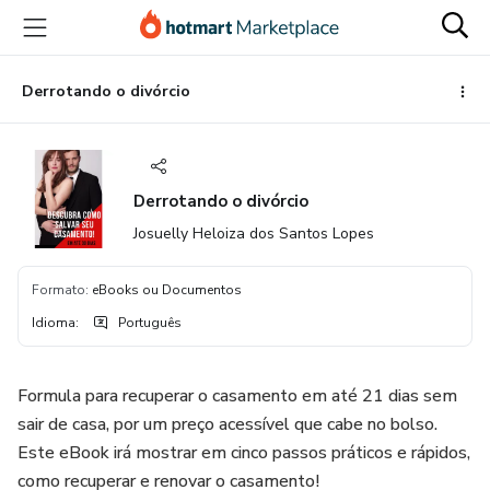
Ir
Ir
Ir
para
para
para
o
o
o
conteúdo
pagamento
rodapé
Derrotando o divórcio
principal
Derrotando o divórcio
Josuelly Heloiza dos Santos Lopes
Formato
:
eBooks ou Documentos
Idioma
:
Português
Formula para recuperar o casamento em até 21 dias sem
sair de casa, por um preço acessível que cabe no bolso.
Este eBook irá mostrar em cinco passos práticos e rápidos,
como recuperar e renovar o casamento!