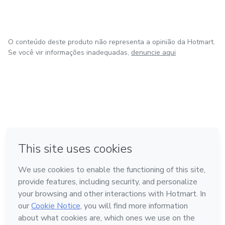
O conteúdo deste produto não representa a opinião da Hotmart.
Se você vir informações inadequadas,
denuncie aqui
em Bogotá
em Amsterdam
em Madrid
na Cidade do México
Feito com
❤
em Belo Horizonte
Conheça a Hotmart