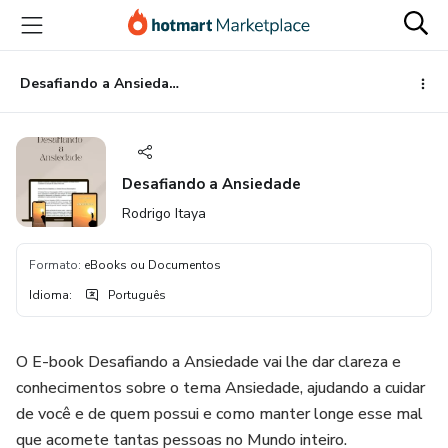
Ir
Ir
Ir
para
para
para
o
o
o
conteúdo
pagamento
rodapé
Desafiando a Ansiedade
principal
Desafiando a Ansiedade
Rodrigo Itaya
Formato
:
eBooks ou Documentos
Idioma
:
Português
O E-book Desafiando a Ansiedade vai lhe dar clareza e
conhecimentos sobre o tema Ansiedade, ajudando a cuidar
de você e de quem possui e como manter longe esse mal
que acomete tantas pessoas no Mundo inteiro.