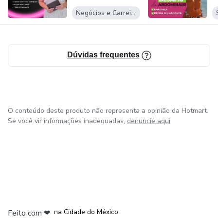
Negócios e Carreira
Dúvidas frequentes
O conteúdo deste produto não representa a opinião da Hotmart.
Se você vir informações inadequadas,
denuncie aqui
em Bogotá
em Amsterdam
em Madrid
na Cidade do México
Feito com
❤