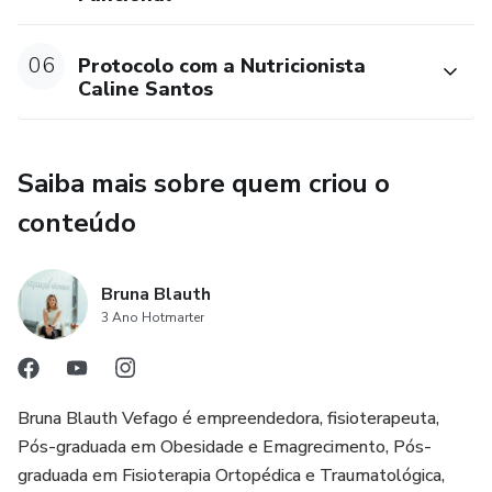
Em 15 dias, comece a reduzir a inflamação da
endometriose, desinchar o abdômen e voltar a sentir seu
06
Protocolo com a Nutricionista
corpo funcionando de verdade.
Caline Santos
Saiba mais sobre quem criou o
conteúdo
Bruna Blauth
3 Ano Hotmarter
Bruna Blauth Vefago é empreendedora, fisioterapeuta,
Pós-graduada em Obesidade e Emagrecimento, Pós-
graduada em Fisioterapia Ortopédica e Traumatológica,