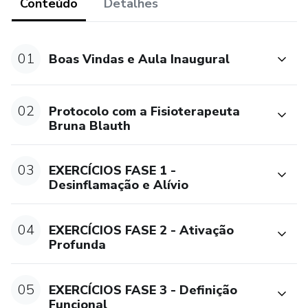
O que você vai receber:
Conteúdo
Detalhes
✔ Aula inaugural online e ao vivo (07/05)
01
Boas Vindas e Aula Inaugural
✔ 15 dias de desafio guiado (11 a 25/05)
✔ Exercícios orientados por Bruna Blauth
02
Protocolo com a Fisioterapeuta
Bruna Blauth
✔ Protocolo nutricional com Caline Santos
03
EXERCÍCIOS FASE 1 -
✔ Grupo VIP no WhatsApp com acompanhamento direto
Desinflamação e Alívio
das profissionais
📅 Acesso por 30 dias
04
EXERCÍCIOS FASE 2 - Ativação
Profunda
📌 Garantia de 7 dias
05
EXERCÍCIOS FASE 3 - Definição
Você não nasceu para viver com dor!
Funcional