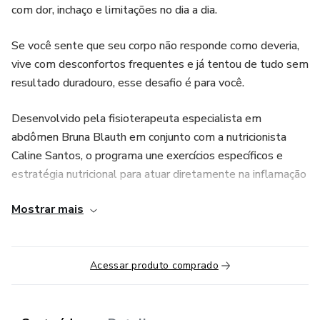
com dor, inchaço e limitações no dia a dia.
Se você sente que seu corpo não responde como deveria,
vive com desconfortos frequentes e já tentou de tudo sem
resultado duradouro, esse desafio é para você.
Desenvolvido pela fisioterapeuta especialista em
abdômen Bruna Blauth em conjunto com a nutricionista
Caline Santos, o programa une exercícios específicos e
estratégia nutricional para atuar diretamente na inflamação
da endometriose.
Mostrar mais
Ao longo de 15 dias, você será guiada em um plano
simples, prático e possível de seguir, com o objetivo de
reduzir dores, desinchar o abdômen e recuperar a
Acessar produto comprado
funcionalidade do seu corpo.