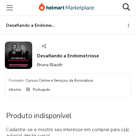
Ir
Ir
Ir
para
para
para
o
o
o
conteúdo
pagamento
rodapé
Desafiando a Endometriose
principal
Desafiando a Endometriose
Bruna Blauth
Formato
:
Cursos Online e Serviços de Assinatura
Idioma
:
Português
Produto indisponível
Cadastre-se e mostre seu interesse em comprar para o(a)
autor(a) deste curso!