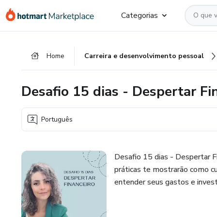
Ir
Ir
Ir
Categorias
para
para
para
o
o
o
conteúdo
pagamento
rodapé
Home
Carreira e desenvolvimento pessoal
principal
Desafio 15 dias - Despertar Fi
Português
Desafio 15 dias - Despertar Fi
práticas te mostrarão como cu
entender seus gastos e invest