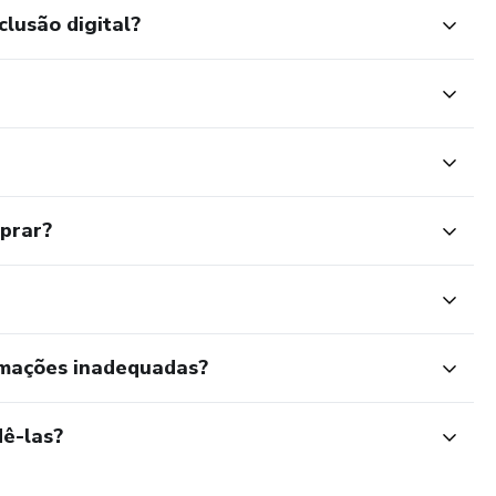
clusão digital?
mprar?
rmações inadequadas?
ê-las?