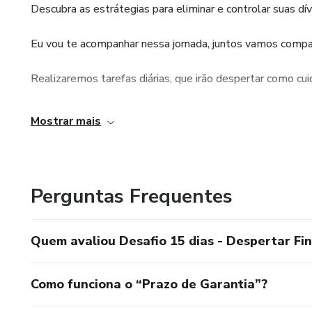
Descubra as estrátegias para eliminar e controlar suas dívi
Eu vou te acompanhar nessa jornada, juntos vamos comparti
Realizaremos tarefas diárias, que irão despertar como cuid
Através de aulas ao vivo, teremos outros especialistas e
Mostrar mais
nossa relação hoje com o dinheiro e como reprogramar o q
Perguntas Frequentes
Quem avaliou Desafio 15 dias - Despertar Fi
Como funciona o “Prazo de Garantia”?