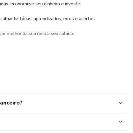
das, economizar seu dinheiro e investir.
lhar histórias, aprendizados, erros e acertos.
ar melhor da sua renda, seu salário.
xplicando como nossas crenças, nosso corpo fala muito da
ue é ruim.
nanceiro?