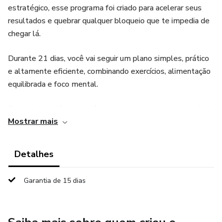
estratégico, esse programa foi criado para acelerar seus
resultados e quebrar qualquer bloqueio que te impedia de
chegar lá.
Durante 21 dias, você vai seguir um plano simples, prático
e altamente eficiente, combinando exercícios, alimentação
equilibrada e foco mental.
O segredo está na constância: cada dia te aproxima mais da
Mostrar mais
versão que você sempre quis ser.
💪 Corpo firme, mente leve e energia lá em cima!
Detalhes
👉 Aceite o desafio e veja o que você é capaz de
Garantia de 15 dias
conquistar em apenas 3 semanas!