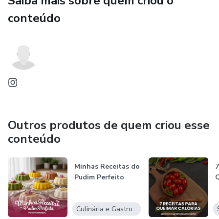
Saiba mais sobre quem criou o
conteúdo
Outros produtos de quem criou esse
conteúdo
Minhas Receitas do
7
Pudim Perfeito
Q
Culinária e Gastronomia