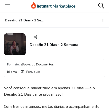
Ir
Ir
Ir
para
para
para
o
o
o
conteúdo
pagamento
rodapé
Desafio 21 Dias - 2 Semana
principal
Desafio 21 Dias - 2 Semana
Formato
:
eBooks ou Documentos
Idioma
:
Português
Você consegue mudar tudo em apenas 21 dias — e o
Desafio 21 Dias vai te provar isso!
Com treinos intensos, metas diárias e acompanhamento