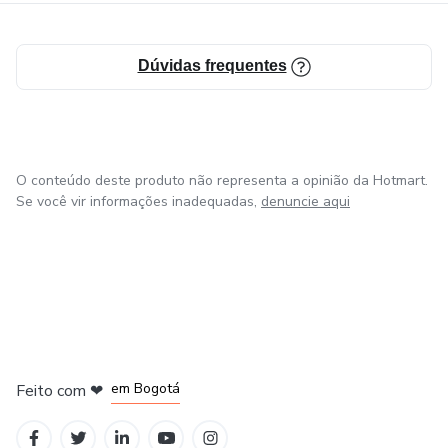
Dúvidas frequentes
O conteúdo deste produto não representa a opinião da Hotmart.
Se você vir informações inadequadas,
denuncie aqui
em Amsterdam
em Madrid
em Bogotá
Feito com
❤
em Belo Horizonte
na Cidade do México