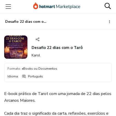
Ir
Ir
Ir
para
para
para
o
o
o
conteúdo
pagamento
rodapé
Desafio 22 dias com o Tarô
principal
Desafio 22 dias com o Tarô
Karol
Formato
:
eBooks ou Documentos
Idioma
:
Português
E-book prático de Tarot com uma jornada de 22 dias pelos
Arcanos Maiores.
Cada dia traz o significado da carta, reflexões, exercícios e