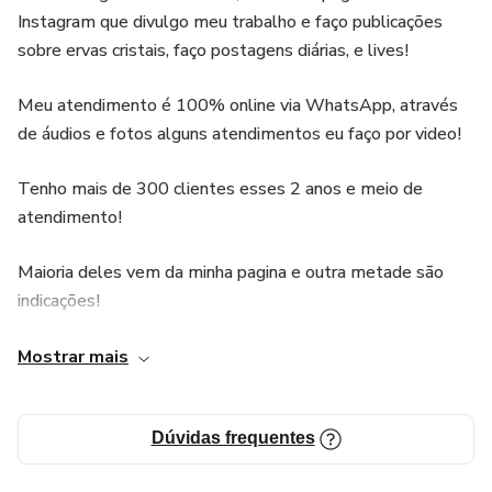
Instagram que divulgo meu trabalho e faço publicações
sobre ervas cristais, faço postagens diárias, e lives!
Meu atendimento é 100% online via WhatsApp, através
de áudios e fotos alguns atendimentos eu faço por video!
Tenho mais de 300 clientes esses 2 anos e meio de
atendimento!
Maioria deles vem da minha pagina e outra metade são
indicações!
Costumo fazer postagens dos Feedbacks sempre que
Mostrar mais
possível!
Meu atendimento é realizado com taro de BRUXA!
Dúvidas frequentes