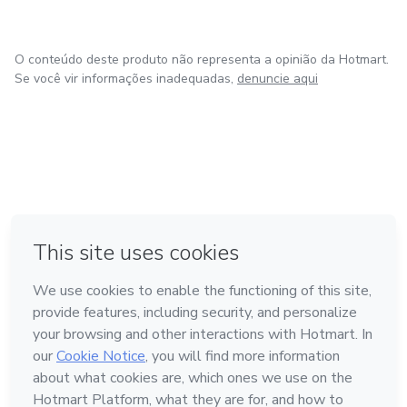
O conteúdo deste produto não representa a opinião da Hotmart.
Se você vir informações inadequadas,
denuncie aqui
em Bogotá
em Amsterdam
em Madrid
na Cidade do México
Feito com
❤
em Belo Horizonte
Conheça a Hotmart
Idioma