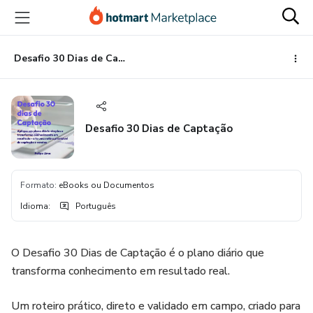
Ir
Ir
Ir
para
para
para
o
o
o
conteúdo
pagamento
rodapé
Desafio 30 Dias de Captação
principal
Desafio 30 Dias de Captação
Formato
:
eBooks ou Documentos
Idioma
:
Português
O Desafio 30 Dias de Captação é o plano diário que
transforma conhecimento em resultado real.
Um roteiro prático, direto e validado em campo, criado para