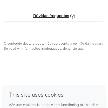
Dúvidas frequentes
O conteúdo deste produto não representa a opinião da Hotmart.
Se você vir informações inadequadas,
denuncie aqui
em Bogotá
em Amsterdam
em Madrid
na Cidade do México
Feito com
❤
em Belo Horizonte