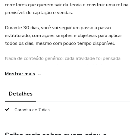
corretores que querem sair da teoria e construir uma rotina
previsível de captação e vendas.
Durante 30 dias, você vai seguir um passo a passo
estruturado, com ações simples e objetivas para aplicar
todos os dias, mesmo com pouco tempo disponível.
Nada de conteúdo genérico: cada atividade foi pensada
para gerar movimento, criar novas oportunidades e
Mostrar mais
fortalecer seu posicionamento no mercado.
Em quatro semanas, você vai:
Detalhes
Dominar a organização da sua rotina de captação.
Garantia de 7 dias
Criar um funil de imóveis ativo e atualizado.
Gerar relacionamento com proprietários e parceiros