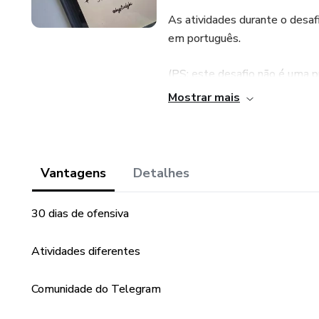
As atividades durante o desaf
em português.
(PS: este desafio não é uma p
em 30 dias. O sucesso depend
Mostrar mais
ferramentas e o apoio certos,
finalmente dominar o inglês)
Vantagens
Detalhes
30 dias de ofensiva
Atividades diferentes
Comunidade do Telegram