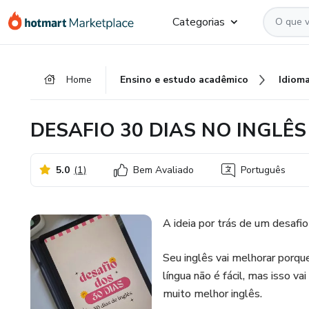
Ir
Ir
Ir
Categorias
para
para
para
o
o
o
conteúdo
pagamento
rodapé
Home
Ensino e estudo acadêmico
Idiom
principal
DESAFIO 30 DIAS NO INGLÊS
5.0
(
1
)
Bem Avaliado
Português
A ideia por trás de um desafio
Seu inglês vai melhorar porqu
língua não é fácil, mas isso va
muito melhor inglês.