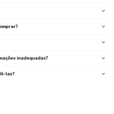
comprar?
rmações inadequadas?
ê-las?