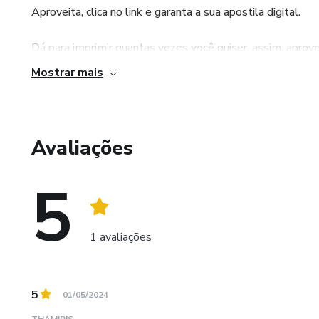
Aproveita, clica no link e garanta a sua apostila digital.
Dá para imprimir quantas vezes você quiser, assim, aprovei
Mostrar mais
Oii galeraaa, tudo bem? Me chamo Gabriella, tenho 17 
Estou muito feliz em compartilhar com vocês e tenho cert
Avaliações
Na apostila, tem tocas as técnicas, dicas, treinos e tudo
lettering.
5
Aproveita, clica no link e garanta a sua apostila digital.
1 avaliações
Dá para imprimir quantas vezes você quiser, assim, aprovei
5
01/05/2024