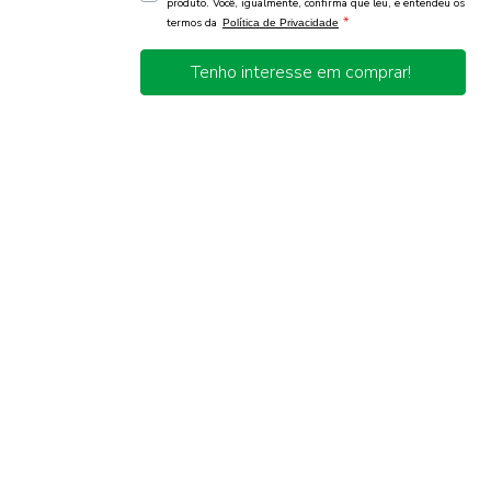
produto. Você, igualmente, confirma que leu, e entendeu os
*
termos da
Política de Privacidade
Tenho interesse em comprar!