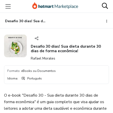
Ir
Ir
Ir
para
para
para
o
o
o
conteúdo
pagamento
rodapé
Desafio 30 dias! Sua dieta durante 30 dias de forma econômica!
principal
Desafio 30 dias! Sua dieta durante 30
dias de forma econômica!
Rafael Morales
Formato
:
eBooks ou Documentos
Idioma
:
Português
O e-book "Desafio 30 - Sua dieta durante 30 dias de
forma econômica" é um guia completo que visa ajudar os
leitores a adotar uma dieta saudável e econômica durante