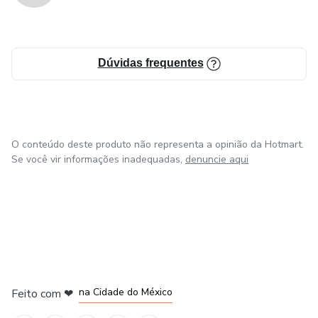
Dúvidas frequentes
O conteúdo deste produto não representa a opinião da Hotmart.
Se você vir informações inadequadas,
denuncie aqui
em Bogotá
em Amsterdam
em Madrid
na Cidade do México
Feito com
❤
em Belo Horizonte