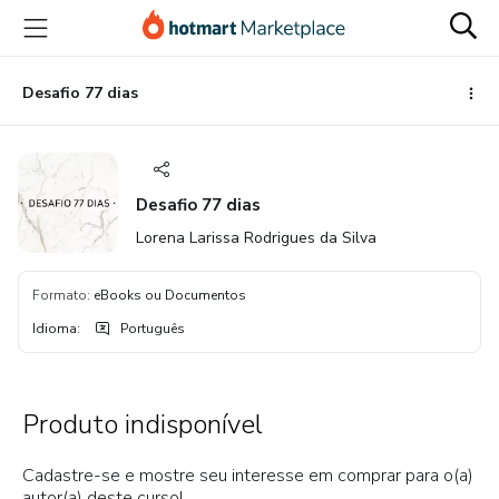
Ir
Ir
Ir
para
para
para
o
o
o
conteúdo
pagamento
rodapé
Desafio 77 dias
principal
Desafio 77 dias
Lorena Larissa Rodrigues da Silva
Formato
:
eBooks ou Documentos
Idioma
:
Português
Produto indisponível
Cadastre-se e mostre seu interesse em comprar para o(a)
autor(a) deste curso!