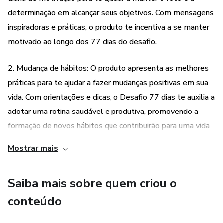
determinação em alcançar seus objetivos. Com mensagens
inspiradoras e práticas, o produto te incentiva a se manter
motivado ao longo dos 77 dias do desafio.
2. Mudança de hábitos: O produto apresenta as melhores
práticas para te ajudar a fazer mudanças positivas em sua
vida. Com orientações e dicas, o Desafio 77 dias te auxilia a
adotar uma rotina saudável e produtiva, promovendo a
formação de novos hábitos que contribuirão para uma vida
de alta produtividade e felicidade.
Mostrar mais
3. Autodesenvolvimento: O Desafio 77 dias é uma
Saiba mais sobre quem criou o
ferramenta de personal development que te ajuda a
desenvolver seu corpo, mente e espírito. Com exercícios e
conteúdo
reflexões, o produto te auxilia a se conhecer melhor, a